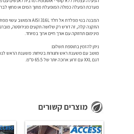
הפעלה עצמית ללא קושי - אוטונומיה מרבית לאנשים עם מוג
מערכת הפעלה כפולה המופעלת מתוך המים או מחוץ לברי
המבנה בנוי מפלדת אל חלד AISI 316L והמושב עשוי מפוליפרופילן, חומרים המתאימים לשימוש חיצוני.
התקנה קלה, זה דורש רק שלושה תקעים מנירוסטה, מוברגי
מינימום תחזוקה עם אורך חיים ארוך במיוחד.
ניתן להזמין בתוספת תשלום:
מושב עם משענת ראש וחגורות בטיחות: משענת הראש לנ
דגם XXL עם זרוע ארוכה יותר של 65.5 ס"מ.
מוצרים קשורים