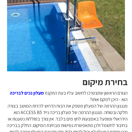
בחירת מיקום
הגורם הראשון שתצטרכו לחשוב עליו בעת התקנת
מעלון נכים לבריכה
הוא - היכן למקם אותו?
מנגנון ההרמה של המעלון מספק את הכוח הדרוש להזזת המושב בצורה
חלקה ובטוחה. מנגנון ההרמה של מעלון בריכה נייד ACCESS B5 הוא
הידראולי ומופעל באמצעות לחץ מים בלבד. אין צורך בסוללות נטענות או
בחיבור לחשמל ולכן מתאפשרת גמישות מבחינת המיקום. החלק בבריכה
שבו ימוקם המעלון לא יכול להיות רדוד מדי וסביבת המעלון צריכה להיות