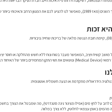
פתח לעצמאות, לשיקום הידרותרפי ולאיכות חיים. חברת העיקר הבריאות היא הנ
השילוב בין ההנדסה האיטלקית המוקפדת לניסיון הספרדי ארוך השנים (מאז 1989), מאפשר לנו להציע 
יא זכות
ל מושב קשיח ויציב, המאפשר מעבר בטוח ונוח ללא חשש מהחלקה או חוסר יציב
ל האיחוד האירופי.
נו
נולוגיה הידראולית מתקדמת או הנעה חשמלית אוטונומית:
.
המים באופן עצמאי לחלוטין, ללא צורך במלווה.