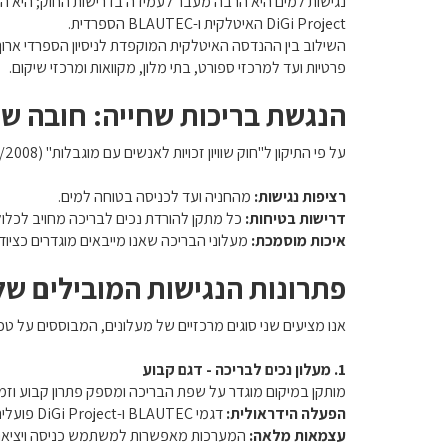
נגישות למים היא הרבה מעבר לעמידה בדרישות החוק; היא המ
DiGi Project האיטלקית ו-BLAUTEC הספרדית.
פרטיות ועד למרכזי ספורט, בתי מלון, מקוואות ומרכזי שיקום.
הנגשת בריכות שחייה: חובה שה
על פי התיקון ל"חוק שוויון זכויות לאנשים עם מוגבלות" (08/2008), קיימת חובת הנגשה מלאה של בריכות שחייה ציבוריות.
רציפות נגישות:
מהחניה ועד לכניסה בטוחה למים.
דרישות בטיחות:
כל מתקן להורדת נכים לבריכה מחויב לכלו
איכות מוסמכת:
מעלוני הבריכה שאנו מייבאים מוגדרים כציוד רפואי (Medical Device) ונושאים את תווי התקן המחמירים ביותר ש
פתרונות הנגישות המובילים של
אנו מציעים שני סוגים מרכזיים של מעלונים, המבוססים על טכ
1. מעלון נכים לבריכה - דגם קבוע
מותקן במיקום מוגדר על שפת הבריכה ומספק פתרון קבוע וזמין
הפעלה הידראולית:
דגמי BLAUTEC ו-DiGi Project פועלים לרוב על לחץ מים (אפילו מצינור גינה סטנדרטי), מה שמבטל את הצורך בחשמל ומבטיח בטיחות מקסימלית בסביבה רטובה.
עצמאות מלאה:
המערכות מאפשרות למשתמש כניסה ויציאה מ