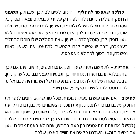
·
סוללה שאפשר להחליף
– חשוב לשים לב לכך שבחלק
משעוני
הדופק
הסוללה ניתנת להחלפה רק על ידי טכנאי. כתוצאה מכך, כל
אימת שנגמרת סוללה יש לשלוח את השעון לטכנאי על מנת שיחליף
אותה, דבר שיכול לגרום לכך שתצטרכו לבצע לא מעט אימונים ללא
שעון דופק. לכן, מומלץ לרכוש שעון שאת הסוללה שלו תוכלו להחליף
בעצמכם, דבר שיאפשר לכם להמשיך להתאמן עם השעון כאוות
נפשכם, וגם יחסוך לכם לא מעט כסף.
·
אחריות
– לא משנה איזה שעון דופק אתם רוכשים, חשוב שתדאגו לכך
שתקבלו איתו גם תעודת אחריות. כך תבטיחו לעצמכם, ככל שרק ניתן,
שבכל מקרה של תקלה או בעיה בתפקודו של השעון יהיה לכם אל מי
לפנות וממי לקבל שירות מקצועי, אמין ויעיל.
לסיכום
– אם אתם עושים פעילות גופנית מכל סוג שהוא, ורוצים לנטר את
הדופק שלכם גם כדי לתכנן נכון את תוכנית האימונים שלכם, גם כדי לדעת
אם אתם משפרים תוצאות וגם כדי לשמור על בריאותכם, שעון דופק הוא
התשובה המושלמת עבורכם. בחרו את השעון שמתאים לצרכים שלכם
(למשל: אם אתם מתאמנים רק פעם בחודש, אתם לא באמת צריכים שעון
עם רצועת חזה...) ותשדרגו פלאים את חוויית האימון שלכם.