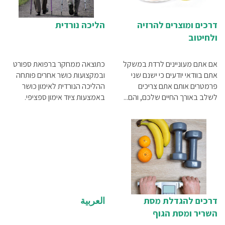
דרכים ומוצרים להרזיה
הליכה נורדית
ולחיטוב
אם אתם מעוניינים לרדת במשקל
כתוצאה ממחקר ברפואת ספורט
אתם בוודאי יודעים כי ישנם שני
ובמקצועות כושר אחרים פותחה
פרמטרים אותם אתם צריכים
ההליכה הנורדית לאימון כושר
לשלב באורך החיים שלכם, והם...
באמצעות ציוד אימון ספציפי.
הפופולאריות של ההליכה הנורדית
גברה במהירות וכיום היא משמשת
כספורט כושר ידוע היטב ברחבי
העולם.
דרכים להגדלת מסת
العربية
השריר ומסת הגוף