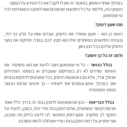
במהלך ואחרי האימון. במאמר זה תוכלו לקבל את כל המידע על המוצר
המצוין הזה, וללמוד על כל היתרונות שהופכים אותו למתנה המושלמת לכל
מי שמתאמן.
מהו שעון דופק?
כשמו כן הוא – שעון שמודד את הדופק. עונדים אותו על פרק כף היד,
ובעזרת החיישנים המיוחדים שלו הוא מציג לכם בצורה מדויקת את נתוני
הדופק שלכם בכל רגע נתון.
ולמה זה כל כך חשוב?
·
בגלל הכושר
– כל מי שמתאמן רוצה לדעת אם הוא משתפר. את
השיפור מודדים לא רק במרחקים שעוברים או במספר התרגילים
שהולך וגדל, אלא גם באמצעות הדופק. ככל שמגיעים לדפקים גבוהים
יותר במהלך אימון ונמוכים יותר לאחריו – כך יודעים שרמת הכושר
הגופני משתפרת.
·
בגלל הבריאות
– נכון שכשמגיעים לדופק גבוה זה בדרך כלל אומר
שרמת הכושר משתפרת, אולם דופק גבוה מדיי יכול, כמובן, להעיד על
התקף לב מתקרב. שעון דופק מאפשר לנו לדעת בדיוק מה מצבנו,
ואף מתריע על רמת דופק גבוהה מדיי שעלולה להיות מסוכנת.