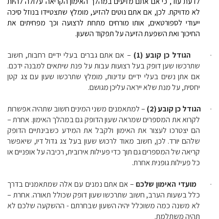
לדעת עוד, כי אם אתם מזיעים במהלך האימון הקריאה עלולה להיות
לא מדויקת. לכן, אם אתם נוטים להזיע, מומלץ שתצטיידו בנוזל סיכה
ייעודי לספורטאים, אותו מורחים מתחת לרצועה וכך מפחיתים את
החיכוך ואת השפעת הזיעה על תפקוד השעון.
·
הגודל כן קובע (1)
– אם אתם גברים בעלי ידיים רחבות, חשוב
שתרכשו שען דופק בעל רצועות עבות על פנת שיתאים למבנה ידכם.
אם אתן נשים בעלי ידיים עדינות, מומלץ שתרכשו שעון עם צג קטן
יחסית, על מנת שלא ייראה עליכן מגושם.
·
הגודל כן קובע (2)
– למתאמנים משני המינים חשוב שתהיה אפשרות
לקרוא את המספרים שמראה שעון הדופק גם במהלך האימון. אחרת –
הם יצטרכו לעצור את האימון ולקבל את המידע כשבינתיים הדופק
שלהם יורד. לכן, חשוב מאוד לרכוש שעון בעל צג גדול דיו, שיאפשר
קריאה של המספרים גם תוך כדי פעילות אירובית, רכיבה על אופניים או
כל פעילות גופנית אחרת.
·
מועדי האימון שלכם
– אם אתם נמנים עם אלה שמתאמנים בדרך
כלל בשעות הערב, חשוב שתרכשו שעון דופק שכולל תאורה. אחרת –
לא משנה כמה משוכלל יהיה השעון שבחרתם - ההשקעה שלכם לא
תהיה משתלמת.