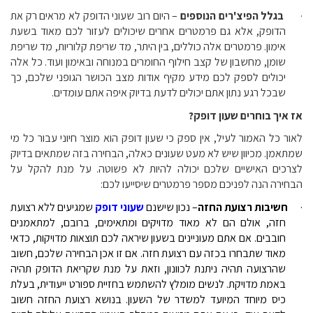
·
בגלל הפיצ'רים הנוספים
– היום רוב שעוני הדופק לא מראים רק את
הדופק, אלא גם פרמטרים אחרים שיכולים לעזור לכם מאוד בשעת
אימון. פרמטרים אלה כוללים, בין היתר, מד שריפת קלוריות, מד שריפת
שומן, מחשבון של קצב חילוף החומרים במנוחה ובאימון ועוד. כל אלה
יכולים לספק לכם מידע מקיף אודות מצב הכושר הגופני שלכם, כך
שבכל רגע נתון אתם יכולים לדעת בדיוק איפה אתם עומדים.
אז איך בוחרים שעון דופק?
לאור כל האמור לעיל, אין ספק כי שעון דופק הוא מוצר חיוני עבור כל מי
שמתאמן. מכיוון שיש לא מעט שעונים כאלה, הבחירה בזה שמתאים בדיוק
לצרכים האישיים שלכם יכולה להיות לא פשוטה. על מנת להקל על
הבחירה הנה לפניכם מספר פרמטרים שיסייעו לכם:
·
חשיבות רצועת החזה
– נכון שישנם
שעוני דופק
שמגיעים ללא רצועת
חזה, אולם הם לא מאוד מדויקים ומתאימים, ברובם, למתאמנים
חובבים. אם אתם מעוניינים בשעון שיראה לכם תוצאות מדויקות, כדאי
מאוד שתבחרו בכזה עם רצועת חזה. אם זו אכן הבחירה שלכם, חשוב
שהרצועה תהיה ניתנת לכוונון, וזאת על מנת שקריאת הדופק תהיה
באמת מדויקת. לנשים מומלץ להשתמש בחזיית ספורט ייעודית, בעלת
כיס מיוחד המיועד למשדר של השעון. בנושא רצועת החזה חשוב