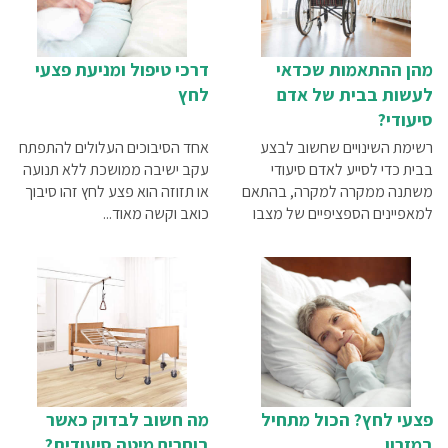
מהן ההתאמות שכדאי
דרכי טיפול ומניעת פצעי
לעשות בבית של אדם
לחץ
סיעודי?
רשימת השינויים שחשוב לבצע
אחד הסיבוכים העלולים להתפתח
בבית כדי לסייע לאדם סיעודי
עקב ישיבה ממושכת ללא תנועה
משתנה ממקרה למקרה, בהתאם
או תזוזה הוא פצע לחץ זהו סיבוך
למאפיינים הספציפיים של מצבו
כואב וקשה מאוד...
הבריאותי וגם למאפיינים של
מרחב המגורים כמובן. במאמר זה
תמצאו את ההתאמות החשובות
ביותר שכדאי לבצע להבטחת
איכות חיים מקסימלית גם כשישנה
מוגבלות משמעותית.
פצעי לחץ? הכול מתחיל
מה חשוב לבדוק כאשר
במזרון
בוחרים מיטה סיעודית?