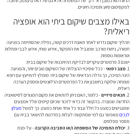
הרווח הוא כמובן לא "רק" של המשפחה אלא גם של האדם עצמו, שזוכה
למקסימום סיוע ותמיכה חיוניים.
באילו מצבים שיקום ביתי הוא אופציה
ריאלית?
תהליך שיקום נדרש לאחר תאונת דרכים קשה, נפילה שהסתיימה בפגיעה
חמורה, ניתוח מורכב שמגביל את התפקוד, אירוע מוחי, אירוע לבבי ומחלות
וטראומות נוספות.
ישנם 3 פרמטרים עיקריים לבדיקת ההיתכנות של שיקום בבית:
1.
מצב רפואי
- ככל שסיכויי ההצלחה של השיקום טובים יותר, והפגיעה
הינה הפיכה, כך גדלה הכדאיות של שיקום ביתי. מומלץ להתייעץ עם רופא
מומחה שלוקח בחשבון את כל הפרמטרים הרלוונטיים ומספק הערכה
ריאלית.
2.
תנאים פיזיים
- כלומר, האם ניתן להתאים את מקום המגורים לסיטואציה
החדשה שנוצרה. בהקשר זה כדאי לזכור שכיום קיימים שלל אמצעים
שמנגישים כמעט כל חלל עבור כל אחד ואחת כמעט. כך למשל
מעלון
לנכים
מאפשר גם למי שמתקשה לעלות במדרגות להישאר בבית עם
מספר מפלסים.
3.
יכולת התמיכה של המשפחה ו/או הסביבה הקרובה
- על-מנת