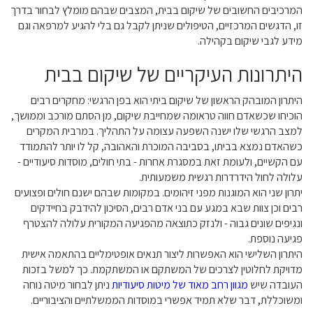
המרכיבים החשובים של שיקום בבית, המצבים שבהם מומלץ לבחור בדרך
זו, הדגשים המרכזיים, הטיפולים שניתן לקבל גם בלי להגיע למרפאה וגם
מידע לגבי שיקום בקהילה.
היתרונות העיקריים של שיקום בבית
היתרון המובהק הראשון של שיקום ביתי הוא בפן הרגשי: מחקרים רבים
הוכיחו שכשאדם חווה טראומה שמחייבת שיקום, מן הסתם מורכב וממושך,
למצב הרגשי שלו ישנה השפעה עצומה על התהליך. במרבית המקרים
כשהאדם נמצא בביתו, בסביבה המוכרת והאהובה, קל לו יותר להתמודד
עם הקשיים, ולעומת זאת במסגרת אחרות - בתי חולים, מוסדות סיעודיים -
עלולה לחול הידרדרות רגשית משמעותית.
יתרון שני הוא המוגנות מפני זיהומים. במקומות שבהם ישנם חולים ופצועים
רבים וכן צוות שבא במגע עם בני אדם רבים, הסיכון להידבק בחיידקים
ונגיפים שונים גבוה - ולנזק כתוצאה מהפגיעה המקורית עלולה להצטרף
פגיעה נוספת.
היתרון השלישי הוא האפשרות ליצור תנאים אופטימליים בהתאמה אישית
מדויקת לחלוטין לצרכים של המשתקם או המשתקמת. כך למשל בזכות
העובדה שיש
מגוון רחב מאוד של מיטות סיעודיות
ניתן לבחור מיטה נוחה
ומשוכללת, דבר שלא תמיד אפשרי במוסדות הממשלתיים והציבוריים.