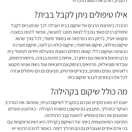
להעניק לאדם את הסיוע ההכרחי.
אילו טיפולים ניתן לקבל בבית?
ההכרה ביתרונות הרבים של שיקום בבית הובילה לכך שניתן כיום לקבל
טיפולים רבים מאוד גם בלי לצאת ממנו. למעשה, אפשר לזכות במענה
מקצועי ויעיל, בדיוק כמו במרפאה או במוסד סיעודי, לכל צורך שהוא:
שיקום נוירולוגי, שיקום אורתופדי, שיקום יכולת הבליעה, שיקום מערכת
הנשימה ושיקום כללי. קופות החולים השונות מפעילות יחידות לטיפולי בית
ובהן רופאים ורופאות עם ניסיון רב, אחיות בזמינות גבוהה, פיזיותרפיסטים,
עובדות סוציאליות, מרפאים בעיסוק וגם תזונאיות ועוד נשות ואנשי מקצוע
רלוונטיים. גופים נוספים, ציבוריים ופרטיים, מציעים גם הם טיפולים ועזרה
לכל אלו הבוחרים לעבור שיקום ביתי.
מה כולל שיקום בקהילה?
ישנם לא מעט מקרים שבהם במקביל לשיקום הביתי, שמהווה את המרכיב
העיקרי בתהליך, מתבצע גם שיקום במסגרת הקהילה - כאלמנט משלים
שמעצים את האדם ומסייע להאצת קצב ההחלמה.
התרומה המשמעותית ביותר של השיקום בקהילה היא האינטראקציות עם
בני אדם אחרים שעוברים גם הם תהליך דומה. כאמור להיבט הרגשי יש