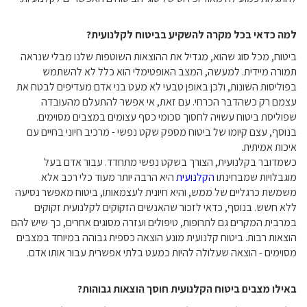
למה כדאי בכל מקרה להשקיע בביטוח לקלנועית?
ביטוח, מכל סוג שהוא, מגדיל את ההוצאות השוטפות שלנו מבלי שנראה
תמורה מיידית. למעשה, המצב האופטימלי הוא כלל לא להשתמש
בפוליסות השונות, ולכן באופן טבעי לא מעט בני אדם מעדיפים לבטח את
עצמם רק כשהדבר הכרחי. עם זאת, אי אפשר להתעלם מהעובדה
שפוליסת ביטוח עשויה לחסוך סכומי כסף עצומים במצבים מסוימים.
בנוסף, עצם קיומו של ביטוח מספק שקט נפשי - מרכיב חיוני בחיים עם
איכות אמיתית.
כשמדובר בקלנועית, הצורך בשקט נפשי מתחדד. עבור אדם בעל
מוגבלויות שמבחינתו
הקלנועית
היא הרבה יותר מעוד כלי רכב אלא
משמשת כרגליים של ממש, והיא חיונית לעצמאותו, ביטוח מאפשר נסיעה
ללא חשש. בנוסף, כדאי לזכור שהאנשים הזקוקים לקלנועית זקוקים
במרבית המקרים גם לתרופות, טיפולים ועזרה מסוגים אחרים, כך שיש להם
הוצאות רבות. ביטוח קלנועית מונע הוצאה כספית גבוהה במיוחד במצבים
מסוימים - הוצאה שעלולה להיות כמעט בלתי אפשרית עבור אותו אדם.
באילו מצבים ביטוח הקלנועית חוסך הוצאות גבוהות?