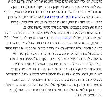
קלנועית היא כלי רכב משתלם מאוד. היא מגיעה למהירות של 12 קמ"ש,
הפעלתה פשוטה מאוד, היא לא זקוקה לדלק יקר (ומזהם), התחזוקה
שהיא דורשת היא מינימלית גם מבחינת הטרחה וגם בהיבט הכספי, ובנוסף
התשובה לשאלה
האם צריך רישיון לקלנועית
היא כאמור לא, וגם אין צורך
ברישוי שנתי. יחד עם זאת, כמו עם כל כלי רכב, נהגי קלנועיות עלולים
להיות מעורבים במצבים שעולים ביוקר כשאין ביטוח מתאים.
דוגמה אחת היא פגיעה באדם עם הקלנועית. אמנם מדובר בכלי רכב בעל
ממדים צנועים, ואפילו
קלנועית זוגית
גדולה יחסית מגיעה לרוחב של כ-70-
80 ס"מ, ואפשר לנסוע איתה על המדרכה בנוחות - אבל אף פעם אין דרך
לדעת בוודאות שלא תתרחש תאונה. חשוב לזכור שהקלנועיות נוחות מאוד
לתפעול ולתמרון, גם למי שאינו בעל רישיון נהיגה, אבל לאף אחד אין
שליטה על התנהגות של אנשים אחרים. במקרה של פגיעה באדם אחר
בעל הקלנועית עלול להידרש לפצות אותו - ואפילו בסכומים גבוהים.
מצב אחר הוא נזק לרכוש. כך למשל כשהמדרכה חסומה, צרה מדי או
משובשת, לנהגי הקלנועיות יש את הזכות לרדת לכביש. אם תוך כדי ירידה
לכביש או נסיעה עליו נגרם נזק למכונית חונה - וכדאי לקחת בחשבון
שלפעמים גם תיקון של שפשוף קל של הפח או החלפת פנס שנשבר עולים
סכומי כסף בלתי מבוטלים - כדאי שלבעל הקלנועית יהיה ביטוח (גם אם
הרכב עצמו מבוטח).