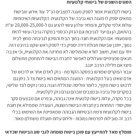
הסוגים השונים של ביטוחי קלנועיות
ביטוח לקלנועית אמור לספק מענה למצבים הנ"ל. עוד אירוע שביטוח
מתאים יספק לו מענה הוא גניבה של הקלנועית. הקלנועיות האיכותיות
עולות אלפי שקלים, והמחיר שלהן עשוי להגיע גם ל-20,000-25,000 ש"ח.
בהתאם, הן גם יעד לגניבות וגם הנזק הכספי במקרה גניבה עשוי להיות
משמעותי. אם הקלנועית חונה בתוך הבית והסיכון לגניבתה מחוץ לבית
נמוך, ייתכן שביטוח תכולת דירה יספיק כדי לספק ראש שקט בהיבט הזה.
יחד עם זאת, חשוב לוודא שהפוליסה לא מחריגה את הקלנועית, וכי אין בה
תנאים ספציפיים שעלולים לאפשר לחברת הביטוח להתחמק מתשלום
פיצוי אם חלילה הרכב ייגנב.
עבור המקרים שפורטו בפסקה הקודמת - נזק לאדם אחר או לרכוש של
אדם שאינו בעל הקלנועית - המענה המתאים הוא ביטוח צד ג'. ניתן גם
לרכוש ביטוח מקיף, כלומר פוליסה שכוללת הגנה בפני נזקים לצד שלישי,
במקרים של גניבה ובמצבים שבהם נגרם נזק לקלנועית.
בכל מקרה, עלות ביטוח קלנועית אינה גבוהה, ובפרט אם מבצעים סקר
שוק יסודי. התחרות בין חברות הביטוח השונות, העובדה שממילא אין חובת
ביטוח לקלנועיות ורמת הבטיחות הגבוהה שמאפיינת את השימוש בכלי
רכב זה מובילות לפרמיות נמוכות - וליחס עלות-תועלת משתלם מאוד.
מומלץ מאד להתייעץ עם סוכן ביטוח מומחה לגבי סוג הביטוח שכדאי