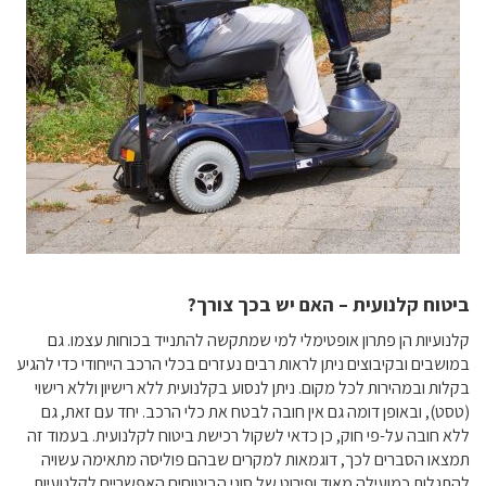
ביטוח קלנועית – האם יש בכך צורך?
קלנועיות הן פתרון אופטימלי למי שמתקשה להתנייד בכוחות עצמו. גם
במושבים ובקיבוצים ניתן לראות רבים נעזרים בכלי הרכב הייחודי כדי להגיע
בקלות ובמהירות לכל מקום. ניתן לנסוע בקלנועית ללא רישיון וללא רישוי
(טסט), ובאופן דומה גם אין חובה לבטח את כלי הרכב. יחד עם זאת, גם
ללא חובה על-פי חוק, כן כדאי לשקול רכישת ביטוח לקלנועית. בעמוד זה
תמצאו הסברים לכך, דוגמאות למקרים שבהם פוליסה מתאימה עשויה
להתגלות כמועילה מאוד ופירוט של סוגי הביטוחים האפשריים לקלנועיות.