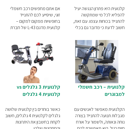
קלנועית היא פתרון הנגשה יעיל
אם אתם מחפשים רכב חשמלי
להפליא לכל מי שמתקשה
זוגי, שיסייע לכם להתנייד
להתנייד בכוחות עצמו. עם זאת,
בחופשיות ממקום למקום –
חשוב לדעת כי מדובר גם בכלי
קלנועית מדגם L-43 של חברת
רכב חשמלי, שחלות עליו תקנות
"גלגל יציב" היא התשובה
תעבורה ספציפיות. בהתאם לכך,
המושלמת עבורכם
עולה השאלה המתבקשת האם
צריך רישיון לקלנועית?
קלנועית – רכב חשמלי
קלנועית 3 גלגלים vs
למבוגרים
קלנועית 4 גלגלים
הקלנועית מאפשר לאנשים עם
כאשר בוחרים בין קלנועית שלושה
מגבלות תנועה להתנייד בצורה
גלגלים לקלנועית 4 גלגלים, חשוב
נוחה ונאותה, ולשמור על אורח
לקחת בחשבון את היתרונות
חיים רגיל. היא מאפשרת להם
והחסרונות שלהן.