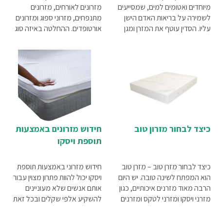
מיוחדים ואטומים למים, שמסייעים
מזרונים לאורחים, מזרונים
לשמירה על בריאות האדם הישן
מתנפחים, מזרוני ספוג ומזרונים
עליו. הסדין עוטף את המזרן ומגן
אורטופדים. ההחלטה באיזה סוג
עליו מפני מזיקים שונים ומפני
לבחור צריכה להתקבל בעיקר על
מצבים שונים שעלולים לסכן את
פי הפרמטרים הבאים: תדירות
הבריאות כמו מיקרואורגניזמים
האירוח, המקום העומד לרשותכם,
מזיקים, חיידקים, פטריות, עובש
התקציב העומד לרשותכם.
ועוד
כיצד לבחור מזרון טוב
חידוש מזרונים באמצעות
תוספת ויסקו
כיצד לבחור מזרן טוב – מזרן טוב
חידוש מזרוני באמצעות תוספת
הוא המפתח לשינה טובה. יש היום
ויסקו יכול להוות פתרון מצוין עבור
הרבה מאוד מזרנים איכותיים, כגון
אותם אנשים שלא מעוניינים
מזרני ויסקו ומזרני לטקס ומזרנים
להשקיע אלפי שקלים ובכל זאת
אורטופדיים נוספים, אשר מקנים
ליהנות משדרוג משמעותי של