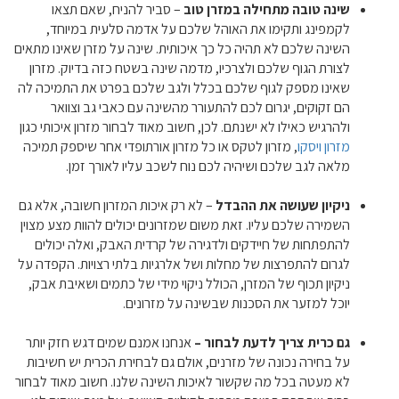
שינה טובה מתחילה במזרן טוב
– סביר להניח, שאם תצאו
לקמפינג ותקימו את האוהל שלכם על אדמה סלעית במיוחד,
השינה שלכם לא תהיה כל כך איכותית. שינה על מזרן שאינו מתאים
לצורת הגוף שלכם ולצרכיו, מדמה שינה בשטח כזה בדיוק. מזרון
שאינו מספק לגוף שלכם בכלל ולגב שלכם בפרט את התמיכה לה
הם זקוקים, יגרום לכם להתעורר מהשינה עם כאבי גב וצוואר
ולהרגיש כאילו לא ישנתם. לכן, חשוב מאוד לבחור מזרון איכותי כגון
מזרון ויסקו
, מזרון לטקס או כל מזרון אורתופדי אחר שיספק תמיכה
מלאה לגב שלכם ושיהיה לכם נוח לשכב עליו לאורך זמן.
ניקיון שעושה את ההבדל
– לא רק איכות המזרון חשובה, אלא גם
השמירה שלכם עליו. זאת משום שמזרונים יכולים להוות מצע מצוין
להתפתחות של חיידקים ולדגירה של קרדית האבק, ואלה יכולים
לגרום להתפרצות של מחלות ושל אלרגיות בלתי רצויות. הקפדה על
ניקיון תכוף של המזרן, הכולל ניקוי מידי של כתמים ושאיבת אבק,
יוכל למזער את הסכנות שבשינה על מזרונים.
גם כרית צריך לדעת לבחור –
אנחנו אמנם שמים דגש חזק יותר
על בחירה נכונה של מזרנים, אולם גם לבחירת הכרית יש חשיבות
לא מעטה בכל מה שקשור לאיכות השינה שלנו. חשוב מאוד לבחור