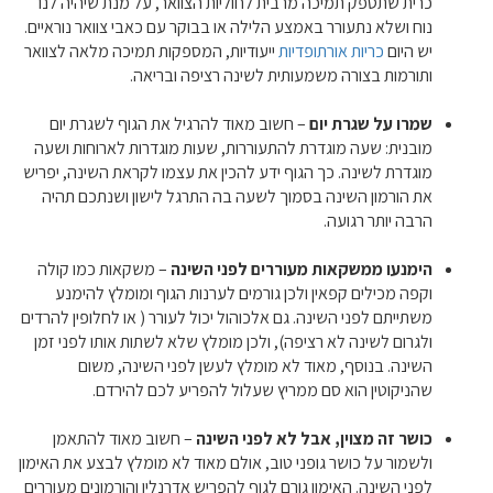
כרית שתספק תמיכה מרבית לחוליות הצוואר, על מנת שיהיה לנו
נוח ושלא נתעורר באמצע הלילה או בבוקר עם כאבי צוואר נוראיים.
יש היום
כריות אורתופדיות
ייעודיות, המספקות תמיכה מלאה לצוואר
ותורמות בצורה משמעותית לשינה רציפה ובריאה.
שמרו על שגרת יום
– חשוב מאוד להרגיל את הגוף לשגרת יום
מובנית: שעה מוגדרת להתעוררות, שעות מוגדרות לארוחות ושעה
מוגדרת לשינה. כך הגוף ידע להכין את עצמו לקראת השינה, יפריש
את הורמון השינה בסמוך לשעה בה התרגל לישון ושנתכם תהיה
הרבה יותר רגועה.
הימנעו ממשקאות מעוררים לפני השינה
– משקאות כמו קולה
וקפה מכילים קפאין ולכן גורמים לערנות הגוף ומומלץ להימנע
משתייתם לפני השינה. גם אלכוהול יכול לעורר ( או לחלופין להרדים
ולגרום לשינה לא רציפה), ולכן מומלץ שלא לשתות אותו לפני זמן
השינה. בנוסף, מאוד לא מומלץ לעשן לפני השינה, משום
שהניקוטין הוא סם ממריץ שעלול להפריע לכם להירדם.
כושר זה מצוין, אבל לא לפני השינה
– חשוב מאוד להתאמן
ולשמור על כושר גופני טוב, אולם מאוד לא מומלץ לבצע את האימון
לפני השינה. האימון גורם לגוף להפריש אדרנלין והורמונים מעוררים