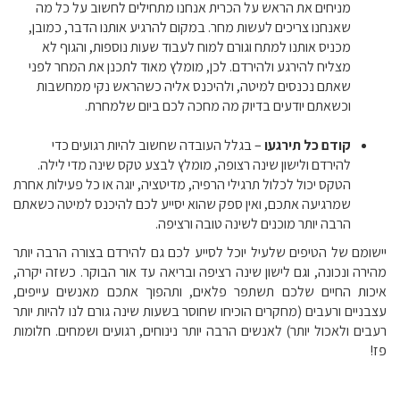
מניחים את הראש על הכרית אנחנו מתחילים לחשוב על כל מה
שאנחנו צריכים לעשות מחר. במקום להרגיע אותנו הדבר, כמובן,
מכניס אותנו למתח וגורם למוח לעבוד שעות נוספות, והגוף לא
מצליח להירגע ולהירדם. לכן, מומלץ מאוד לתכנן את המחר לפני
שאתם נכנסים למיטה, ולהיכנס אליה כשהראש נקי ממחשבות
וכשאתם יודעים בדיוק מה מחכה לכם ביום שלמחרת.
קודם כל תירגעו
– בגלל העובדה שחשוב להיות רגועים כדי
להירדם ולישון שינה רצופה, מומלץ לבצע טקס שינה מדי לילה.
הטקס יכול לכלול תרגילי הרפיה, מדיטציה, יוגה או כל פעילות אחרת
שמרגיעה אתכם, ואין ספק שהוא יסייע לכם להיכנס למיטה כשאתם
הרבה יותר מוכנים לשינה טובה ורציפה.
יישומם של הטיפים שלעיל יוכל לסייע לכם גם להירדם בצורה הרבה יותר
מהירה ונכונה, וגם לישון שינה רציפה ובריאה עד אור הבוקר. כשזה יקרה,
איכות החיים שלכם תשתפר פלאים, ותהפוך אתכם מאנשים עייפים,
עצבניים ורעבים (מחקרים הוכיחו שחוסר בשעות שינה גורם לנו להיות יותר
רעבים ולאכול יותר) לאנשים הרבה יותר נינוחים, רגועים ושמחים. חלומות
פז!