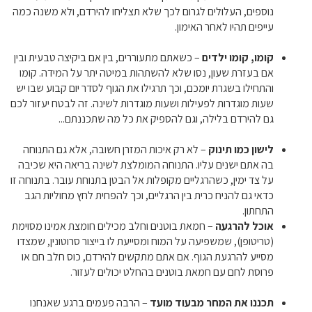
נוספים, העלולים לגרום לכך שלא תצליחו להירדם, ולא משנה כמה
עייפים תהיו לאחר האימון.
קומו, קומו ילדים
– כשאתם מתעוררים, בין אם ביקיצה טבעית ובין
אם בעזרת שעון, נסו שלא להשתהות במיטה יתר על המידה. קומו
והתחילו בשגרת יומכם, וכך תרגילו את הגוף לסדר יום קבוע שבו יש
שעות מוגדרות לפעילות ושעות מוגדרות לשינה. זה לבטח יעזור לכם
גם להירדם בלילה, וגם להספיק את כל מה שתכננתם...
לישון כמו תינוק
– לא רק איכות המזרן חשובה, אלא גם התנוחה
בה אתם ישנים עליו. התנוחה המומלצת לשינה בריאה היא שכיבה
על צד ימין, כשהרגליים מקופלות אל הבטן בתנוחת עובר. בתנוחה זו
כדאי גם להניח כרית בין הרגליים, וכך להפחית לחץ מחוליות הגב
התחתון.
אוכל להרגעה
– חמאת בוטנים וחלב מכילים חומצת אמינו מסוימת
(טריטופן), שמשפיעה על המוח ומסייעת לו בייצור סרוטונין, שמצדו
מסייע להרגעת הגוף. אם אתם מתקשים להירדם, כוס חלב חם או
פרוסת לחם עם חמאת בוטנים בהחלט יכולים לעזור.
תכננו את המחר מבעוד מועד
– הרבה פעמים ברגע שאנחנו