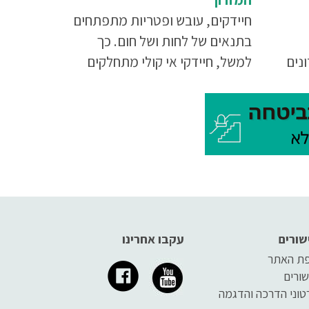
חיידקים, עובש ופטריות מתפתחים
בתנאים של לחות ושל חום. כך
נים
למשל, חיידקי אי קולי מתחלקים
סוג
כל עשרים דקות כשהם נמצאים
 על
בתנאי הגידול האופטימליים עבורם
ת
– מקום חם ומזון (קרינת שמש,
תכם,
שאריות מזון, הפרשות גוף ועוד).
עובש, שהוא שמן הכללי של
פטריות שמכסות משטחים שונים
(מזרנים, מזונות) מתפתח בתנאי
לחות ומתרבה במהירות
שורים
עקבו אחרינו
ת האתר
שורים
טוני הדרכה והדגמה