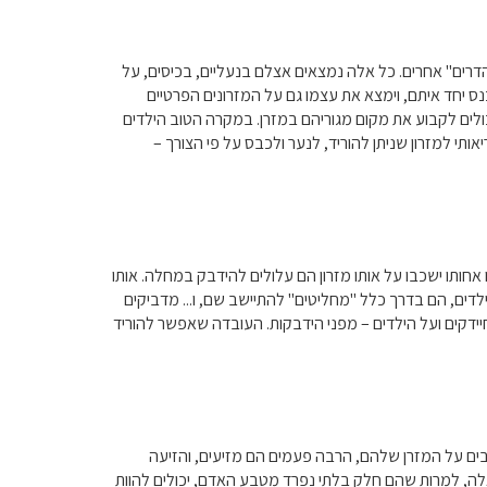
הדרים" אחרים. כל אלה נמצאים אצלם בנעליים, בכיסים, על
 יחד איתם, וימצא את עצמו גם על המזרונים הפרטיים
ולים לקבוע את מקום מגוריהם במזרן. במקרה הטוב הילדים
ותי למזרון שניתן להוריד, לנער ולכבס על פי הצורך –
ו אחותו ישכבו על אותו מזרון הם עלולים להידבק במחלה. אותו
 הילדים, הם בדרך כלל "מחליטים" להתיישב שם, ו... מדביקים
יידקים ועל הילדים – מפני הידבקות. העובדה שאפשר להוריד
כבים על המזרן שלהם, הרבה פעמים הם מזיעים, והזיעה
אלה, למרות שהם חלק בלתי נפרד מטבע האדם, יכולים להוות