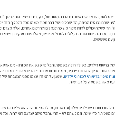
ט לאור, הם מביאים איתם גם הרבה מאוד חול, בוץ, כינים ושאר סוגי לכלוך "נ
ני שהם נכנסים הביתה, הרי שבסופו של דבר תמיד משהו מכל הלכלוך הזה ייכנס
, הרי שאלה יכולים להוות מקור משיכה לנמלים ולחרקים אחרים, ואלה מצדם יכ
ובמקרה הפחות טוב הם עלולים לסבול מגירויים, מאלרגיות ומעקיצות. ציפוי בריא
ון עם פשפשים.
ר של בריאות הילדים. כשילד חולה בשפעת והבל פיו פוגש את המזרון – אם אחיו א
ירוס אחר. מכיוון שאותם חיידקים, וירוסים וחיות אחרות אוהבים מאוד את מזרוני
נית ציפוי בריאותי למזרוני ילדים
, שמגן על המזרון עצמו מפני הצטברות של ח
יעת מאוד בשמירה על הבריאות.
קים ולהתרבותם. כשהילדים שלנו (וגם אנחנו, אבל המאמר הזה הוא עליהם...) שו
ם מעט תוך כדי שינה, וגם כשהם לא – הרי שהבל פיהם יוצר גם הוא לחות, וכל 