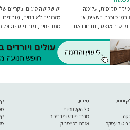
מיקרוסקופית, עלומה
יש שלושה סוגים עיקריים של
 כמו סוכנת חשאית או
מזרונים לאורחים, מזרונים
מו סיב אופטי, תבחרו את
מתנפחים, מזרוני ספוג ומזרו
 אשר אתם מתחברים אליו
אורטופדים. ההחלטה באיזה 
רדית האבק
לבחור צריכה להתקבל בעיקר
פי הפרמטרים הבאים: תדירו
האירוח, המקום העומד לרשו
התקציב העומד לרשותכם.
קוחות
מידע
קי
כל הקטגוריות
מפ
סקה
מרכז מידע ומדריכים
קי
 ביטול עסקה
אנחנו בפייסבוק
סר