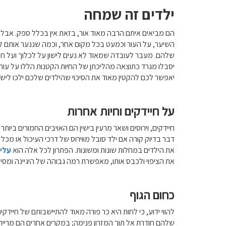
ילדים זה שמחה
הם מביאים איתם הרבה מאוד אור, בזאת אין בכלל ספק. אבל פר
השיער, על העור וכמעט בכל מקום אחר, וכמה שננער אותם לפ
שלהם. מעבר לעובדה שמאוד לא נעים לישון על לכלוך ועל חול
יסבלו מגרד כתוצאה מהליכתן של החיות הקטנות הללו על עורם, 
יאפשר לכם להקטין מאוד את הסיכוי שהילדים שלכם ילכו ליש
על חיידקים וחיות אחרות
חיידקים, וירוסים ושאר מרעין בישין הם האויבים החמורים ביות
דבר בדיוק קורה אם ילד סובל מווירוס של דרכי העיכול או מכל ו
את הילדים במחלות שונות ומשונות. הפתרון לכל אלה הוא
עליו
את הציפוי ולכבס אותו, מאפשרת רמה גבוהה של היגיינה ומסי
כחום הגוף
להווי ידוע, כי לחות היא כר פורה מאוד להתיישבותם של חייד
שלהם חודרת אל תוך המזרון פנימה; במקרים אחרים הם מריירי