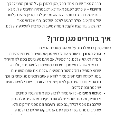
הרבה מאוד שנים. אחרי הכל, מגן המזרן יגן על המזרן מפני לכלוך
ורטיבות – שיכולים לפגוע מאוד לא רק במראה החיצוני שלו, אלא
בסופו של דבר גם בתמיכה שהוא מספק לגב. מכיוון שהיום עלותו
של מזרן טוב יכולה להגיע לאלפי שקלים, הרי שכדאי מאוד
להשקיע עוד קצת ולקבל תמורה מיטבית ומרבית להשקעה שלכם.
איך בוחרים מגן מזרן?
כיסוי למזרן כדאי לבחור על פי הפרמטרים הבאים:
גודל המזרן
– חשוב מאוד לרכוש מגן שמתאים במידותיו למידות
המזרן האישי שלכם. כך למשל, אם אתם מעוניינים במגן למזרן יחיד
– כדאי מאוד לרכוש מגן במידות המתאימות למיטת יחיד, ולוודא
שהוא מספיק גדול למיטה המסוימת שלכם. אם אתם מעוניינים
במגן למיטה וחצי חשוב מאוד לוודא שאתם רוכשים מגן מתאים, וכך
גם אם אתם רוכשים מגן למזרן של מיטה זוגית – שהרי למיטה זוגית
יש כמה וכמה גדלים.
איכות הסיבים
– כדאי מאוד לרכוש מגן מזרן העשוי מסיבים
איכותיים, על מנת שהוא ימלא את תפקידו נאמנה ויגן על המזרן
שלכם גם מפני לכלוך, גם מפני רטיבות וגם מפני חיידקים. ודאו
שהסיבים מהם עשוי המגן הינם אנטי בקטריאליים כדי למנוע