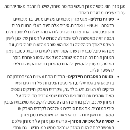
מגן מזרן הוא כיסוי למזרן העשוי מחומר מיוחד, שיש לו הרבה מאוד יתרונות
עבור צעירים ומבוגרים כאחד:
ספיגת נוזלים
– מגני מזרון איכותיים עשויים מסיבי בד איכותיים
כדוגמת
TENCEL
ואחרים. סיבים אלה הינם בעלי יתרונות רבים
וחשובים, אשר אחד מהם הוא היכולת הגבוהה שלהם לספוג נוזלים.
תכונה זאת מאפשרת למי שמחלט לפרוש על המזרן שלו מגן לישון
בשקט לאורך כל הלילה גם אם הוא סובל מהזעות יתר ליליות, וגם
אם הוא סובל מבריחת שתן המתרחשת לעתים קרובות. כמובן שמגן
המזרון תורם רבות גם למי שנוהג לפנק את עצמו בארוחת בוקר
המיטה, ומעוניין להמשיך ליהנות מהמזרן גם אם הקפה החליט
להישפך עליו...
מניעת הצטברות חיידקים
– הבדים מהם עשויים בגני המזרון הם
בדים אנטי בקטריאליים, המונעים הצטברות של חיידקים ושאר
מזיקים לא רצויים. חשוב לדעת, שקרדית האבק וחיידקים נוספים
מאוד אוהבים את החום ואת הלחות שמצטברים מדי לילה על
המזרון שלכם, ולכן בוחרים הרבה פעמים להקים את מושבותיהם בין
סיבי המזרנים. אם אתם סובלים מאלרגיה לקרדית האבק או
ממערכת חיסון ירודה – כדאי מאוד שתשתמשו במגן מזרון.
שמירה על איכויות המזרן
– פרישת מגן מזרן על המזרון שלכם
תאפשר לכם ליהנות ממזרן שנראה ממש כמו חדש – גם אחרי