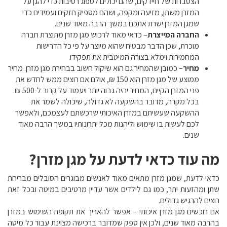
הצטברות של חיידקים, שהם יכולים לספוג רטיבות כדי להגן על
המזרן משתן, מזיעה ומקפה, ושהם מספיק חזקים ועמידים כדי
שמגן המזרן ישרת אתכם במשך הרבה מאוד שנים.
החברה המייצרת
– כדאי מאוד לרכוש מגן מזרן מתוצרת חברה
מוכרת, שכן הדבר מבטיח שהוא מיוצר על פי כל הדרישות
המחמירות וימלא בצורה המיטבית את תפקידו.
מחיר
– כמובן שהמחיר גם הוא שיקול חשוב בבחירת מגן מזרן. מחיר
ממוצע של מגן מזרן הוא 150 ₪, אולם אם רוצים ממש לחדש את
פני המזרן הקיים, המחיר יהיה גבוה יותר ויעמוד על קרוב ל-500 ₪.
בכל מקרה, מדובר בהשקעה לא גדולה, שיכולה לשמר את
ההשקעה שעשיתם במזרן האיכותי שרכשתם לעצמכם, ולאפשר
לכם לעשות בו שימוש וליהנות מכל יתרונותיו במשך הרבה מאוד
שנים.
מה עוד כדאי לדעת על מגן מזרן?
כדאי לדעת, שמגן מזרן מתאים מאוד לאנשים מבוגרים הסובלים מבריחת
שתן ומהזעות יתר, כמו גם לילדים אשר עדיין מרטיבים במיטה ובכל זאת
רוצים להרגיש גדולים.
אם רוכשים מגן מזרן איכותי – אפשר להאריך את תקופת השימוש במזרן
בהרבה מאוד שנים, ולכן אין ספק שמדובר ברכישה מצוינת עבור כל מיטה