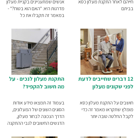
חייהם לאחר התקנת מעלון כסא
אנשים שמתעניינים בקניית מעלון
בביתם
מדרגות היא: "האם הוא בטוח?" -
במאמר זה תקבלו את כל
התשובות.
12 דברים שחייבים לדעת
התקנת מעלון לנכים - על
לפני שקונים מעלון
מה חשוב להקפיד?
חושבים על התקנת מעלון כסא
בעמוד זה תמצאו מידע אודות
מומלץ שתקראו מאמר זה כדי
הסוגים השונים של המעלונים,
לקבל החלטה טובה יותר
הדרך הנכונה לבחור מעלון,
הדגשים החשובים לגבי ההתקנה
שלו ועוד - על-מנת שתוכלו להבין
האם מעלון כסא או מעלון משטח