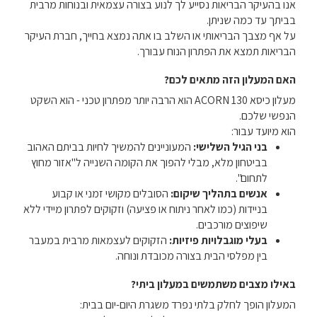
אנו בהעיקר הבריאות נסייע לך לנוע בצורה עצמאית ובנוחות מרבית
בביתך עד כמה שניתן.
על אף מצבך הבריאותי או השלב בו אתה נמצא בחייך, חברת העיקר
הבריאות תמצא את הפתרון הנוח עבורך.
האם המעלון הזה מתאים לכם?
מעלון כיסא ACORN 130 הוא הרבה יותר מפתרון טכני - הוא השקט
הנפשי שלכם.
הוא מיועד עבור:
בני הגיל השלישי:
המעוניינים להמשיך לחיות בביתם האהוב
בביטחון מלא, מבלי להפוך את הקומה השנייה ל"אזור מחוץ
לתחום".
אנשים בתהליך שיקום:
הסובלים מקושי זמני או קבוע
בניידות (כמו לאחר ניתוח או פציעה) וזקוקים לפתרון מיידי ללא
שיפוצים מורכבים.
בעלי מוגבלויות פיזיות:
הזקוקים לעצמאות מרבית במעבר
בין מפלסי הבית בצורה מכובדת ונוחה.
באילו מצבים משתמשים במעלון ביתי?
המעלון הופך לחלק בלתי נפרד משגרת היום-יום בבית: