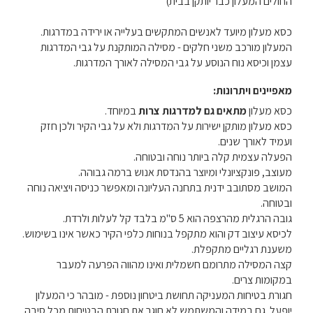
החולים המעלון כבר יותקן בבית)
כסא מעלון מיועד לאנשים המתקשים בעלייה או ירידה במדרגות.
המעלון מורכב משני חלקים - מסילה המותקנת על גבי המדרגות
עצמן וכיסא נוח הנוסע על גבי המסילה לאורך המדרגות.
מאפיינים ויתרונות:
כסא מעלון
מתאים גם למדרגות צרות
במיוחד.
כסא מעלון מותקן ישירות על המדרגות ולא על גבי הקיר ולכן חזק
ועמיד לאורך שנים.
הפעלה עצמית קלה ביותר נוחה ובטוחה.
מעוצב, פונקציונלי ומיוצר בהנדסת אנוש ברמה גבוהה.
המושב מסתובב ידנית בתחנה העליונה ומאפשר כניסה ויציאה נוחה
ובטוחה.
גובה הרגלית מהרצפה הוא 5 ס"מ בלבד קל לעלות ולרדת.
לכיסא עיצוב דק והוא מתקפל בנוחות כלפי הקיר כאשר אינו בשימוש.
משענת רגליים מתקפלת.
קצה המסילה מתרומם חשמלית ואינו מהווה הפרעה למעבר
במקומות צרים.
חגורת בטיחות המעניקה תחושת ביטחון נוספת - מובהר כי המעלון
יופעל גם במידה והמשתמש לא חוגר את חגורת הבטיחות מכל סיבה.