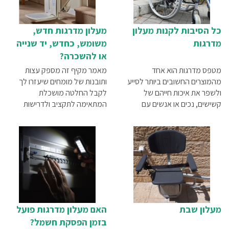
כל הסיבות לקנות מעלון
מעלון מדרגות חדש,
מדרגות
משומש, כחדש, יד שנייה
או להשכרה?
מטפס מדרגות הוא אחד
מאמר מקיף זה מספק עצות
מהמוצרים החשובים ביותר לסייע
ותובנות של מומחים שיעזרו לך
ולשפר את איכות חייהם של
לקבל החלטה מושכלת
קשישים, נכים או אנשים עם
המתאימה לתקציב ולדרישות
מוגבלות פיזית היושבים על כיסא
שלך.
גלגלים. לפניך 5 סיבות עיקריות,
שבגללן מומלץ לך לרכוש מעלון
מדרגות
מעלון שבת
האם מעלון מדרגות פועל
בזמן הפסקת חשמל?