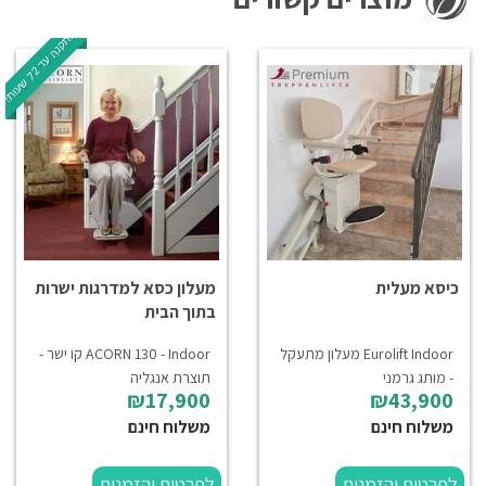
ה
!
2
ת
ק
נ
ה
ע
ד
7
ש
ע
ו
ת
כיסא מעלית
מעלון כסא למדרגות ישרות
בתוך הבית
Eurolift Indoor מעלון מתעקל
ACORN 130 - Indoor קו ישר -
- מותג גרמני
תוצרת אנגליה
₪17,900
₪43,900
משלוח חינם
משלוח חינם
לפרטים והזמנות
לפרטים והזמנות