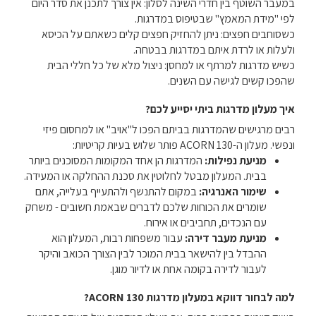
במעבר השוטף בין חדרי השינה לסלון: אין צורך לתכנן את סדר היום
לפי "מידת המאמץ" שבטיפוס במדרגות.
כשסוחבים חפצים: ניתן להחזיק חפצים קלים כשאתם על הכיסא
ולעלות או לרדת איתם במדרגות בבטחה.
כשיש מדרגות למרתף או למחסן: ניצול מלא של כל חללי הבית
שהפכו קשים לגישה עם השנים.
איך מעלון מדרגות ביתי יסייע לכם?
רבים מרגישים שהמדרגות בביתם הפכו ל"אויב" או למחסום פיזי
ונפשי. מעלון ה-ACORN 130 פותר שלוש בעיות קריטיות:
מניעת נפילות:
המדרגות הן אחד המקומות המסוכנים ביותר
בבית. המעלון מבטל לחלוטין את סכנת ההחלקה או המעידה.
שימור האנרגיה:
במקום להתנשף ולהתעייף בעלייה, אתם
שומרים את הכוחות שלכם לדברים שבאמת חשובים - משחק
עם הנכדים, תחביבים או אירוח.
מניעת מעבר דירה:
עבור משפחות רבות, המעלון הוא
ההבדל בין להישאר בבית המוכר לבין הצורך הכואב והיקר
לעבור לדירה בקומה אחת או לדיור מוגן.
למה לבחור דווקא במעלון מדרגות ACORN 130?