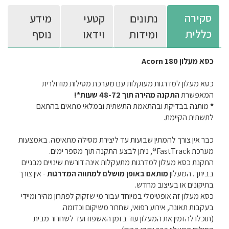
סקירה
נתונים
קטעי
מידע
כללית
ומידות
וידאו
נוסף
כסא מעלון Acorn 180
כסא מעלון למדרגות מעוקלות עם מערכת מסילות מודולרית
המאפשרת
התקנה מהירה תוך 48-72 שעות*!
*
מותנה בבדיקת ובהתאמת התשתית ובמלאי מתאים בהתאם
לתשתית הקיימת.
כבר אין צורך להמתין שבועות עד ליצירת מסילה מתאימה. באמצעות
מערכת FastTrack®, ניתן לבצע התקנה תוך מספר ימים.
התקנת כסא מעלון למדרגות מתעקלות אינה דורשת שינויים מבניים
בביתך. המעלון
מותאם באופן מושלם למתווה המדרגות
- אין צורך
בתיקונים או בעיצוב מחדש.
כסא מעלון זה אופטימלי במיוחד עבור מי שזקוק לפתרון מהיר ומיידי
בעקבות תאונה, אירוע רפואי, שחרור משיקום וכדומה.
(תוכלו להזמין את המעלון עוד בזמן האשפוז ועד לשחרור מבית