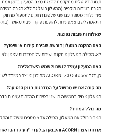
תצוגה דיגיטלית מתקדמת להצגת מצב המעלון בזמן אמת.
חגורת בטיחות היקפית (המעלון פועל גם ללא חגירה במידת 
ציוד נלווה: מסופק עם שני שלטים רחוקים לתפעול מרחוק.
התאמה לשבת: אפשרות להוספת פיקוד שבת מאושר (בתשל
שאלות ותשובות נפוצות
האם התקנת המעלון דורשת שבירת קירות או שיפוץ?
לא. מסילת המעלון מותקנת ישירות על המדרגות עצמן ולא על
האם המעלון עמיד לגשם ולשמש הישראלית?
כן, דגם ACORN 130 Outdoor מתוכנן ומיוצר במיוחד לשימוש חיצוני ועמיד בפני כל תנאי מזג האוויר.
מה קורה אם יש מכשול על המדרגות בזמן הנסיעה?
המעלון מצויד בחמישה חיישני בטיחות המזהים עצמים בדרך 
מה כולל המחיר?
המחיר כולל את המעלון, מסילה עד 5 מטרים ומשלוח והתקנה חינם. תוספת אורך מסילה, התקנה באזורים מרוחקים (צפונית לחדרה / דרומית לגדרה) או הוספת פיקוד שבת כרוכים בתשלום נוסף.
אודות היצרן ACORN והיבואן הבלעדי "העיקר הבריאות"