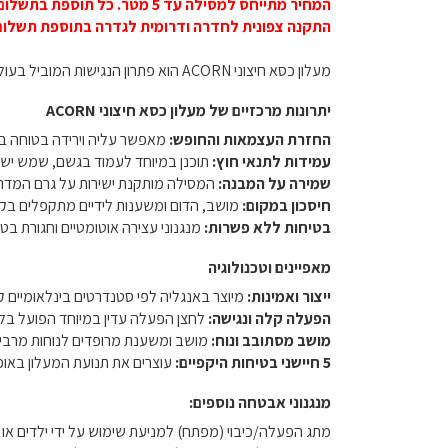
המחיר מתייחס למסילה עד 5 מטר. כל תוספת בתשלום נוסף.
התקנה צפונית לחדרה ודרומית לגדרה בתוספת תשלום
מעלון כסא חיצוני ACORN הוא פתרון הנגישות המוביל בעולם למדרגות בכניסה לבית או ירידה לגינה עבור אנשים המתקשים לעלות ולרדת במדרגות. עמיד לכל מזג אוויר בטיחותי ושקט.
יתרונות מרכזיים של מעלון כסא חיצוני ACORN
החזרת העצמאות והחופש:
מאפשר עליה וירידה בטוחה ב
עמידות לתנאי חוץ:
תוכנן במיוחד לעמוד בגשם, שמש ישירה
שמירה על המבנה:
המסילה מותקנת ישירות על גרם המדרגות
חיסכון במקום:
מושב, הדום ומשענות לידיים מתקפלים בקלות (עומק מקופל של 31 ס"מ בלבד), המאפשרים למ
בטיחות ללא פשרות:
מנגנוני עצירה אוטומטיים וחגורת בט
מאפיינים וטכנולוגיה
ייצור ואמינות:
מיוצר באנגליה לפי סטנדרטים בינלאומיים ק
הפעלה קלה ונגישה:
לחצן הפעלה עדין במיוחד הפועל בלח
מושב מסתובב ונוח:
מושב ומשענת מרופדים לנוחות מרבית
5 חיישני בטיחות היקפיים:
עוצרים את תנועת המעלון באופן
מנגנוני אבטחה נוספים:
מתג הפעלה/כיבוי (מפתח) למניעת שימוש על ידי ילדים או ג