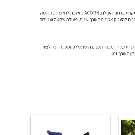
חברת ACORN Stairlifts הבריטית היא מהחברות המובילות והמוכרות בעולם בתכנון, פיתוח וייצור מעלוני כסא למדרגות. עם מאות אלפי התקנות ברחבי העולם, ACORN נחשבת לחלוצה בתחומה
נים להעניק אמינות לאורך שנים, פעולה שקטה ועמידות
הבריאות" היא היבואנית הבלעדית של מעלוני ACORN בישראל. החברה פועלת תחת תקן האיכות הבינלאומי ISO-9002 ומאושרת על ידי מכון התקנים הישראלי כספק מורשה לציוד
ן לאורך זמן.