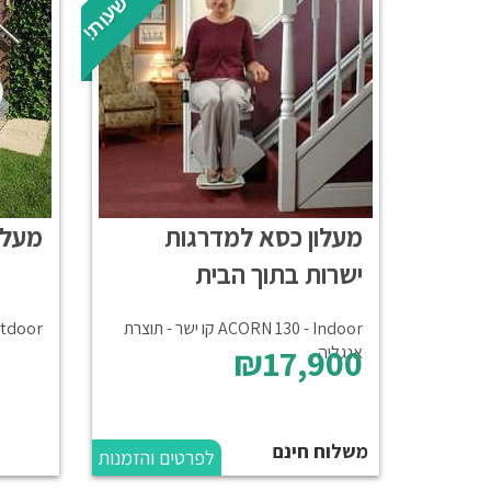
ת
ק
נ
ה
ע
ד
7
ש
ע
ו
ת
מעלון כסא למדרגות
מעלון
ישרות בתוך הבית
ACORN 130 - Indoor קו ישר - תוצרת
utdoor
₪17,900
אנגליה
משלוח חינם
לפרטים והזמנות