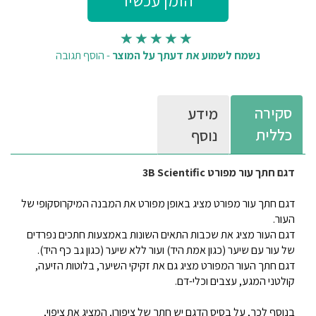
נשמח לשמוע את דעתך על המוצר
-
הוסף תגובה
סקירה
מידע
כללית
נוסף
דגם חתך עור מפורט 3B Scientific
דגם חתך עור מפורט מציג באופן מפורט את המבנה המיקרוסקופי של
העור.
דגם העור מציג את שכבות התאים השונות באמצעות חתכים נפרדים
של עור עם שיער (כגון אמת היד) ועור ללא שיער (כגון גב כף היד).
דגם חתך העור המפורט מציג גם את זקיקי השיער, בלוטות הזיעה,
קולטני המגע, עצבים וכלי-דם.
בנוסף לכך, על בסיס הדגם יש חתך של ציפורן, המציג את ציפוי,