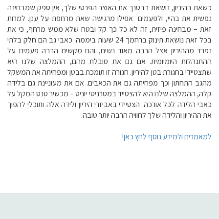
כשאת בהיריון, נושאת בבטנך את האוצר הפרטי שלך, אין ספק שמבחינה
נפשית את בהיי, ולפעמים אפילו מרגישה שאת מרחפת על ענן. למרות
זאת – מבחינה פיזית, זה לא כל כך קל ובטח שלא ממש מרחף, כי את
בכל זאת נושאת תינוק ברחמך 24 שעות ביממה. כאבי גב הם חלק בלתי
נפרד מההיריון אצל הרבה מאוד נשים, והם מקשים הרבה פעמים על
ההתנהלות היומיומית. אם גם את סובלת מהם, ההמלצה שלנו היא
שתצטיידי בחגורת בטן להיריון. חגורה זו תומכת בבטן ומפחיתה את המשקל
מהגב התחתון וכך מפחיתה גם את הכאבים. אם את מעוניינת גם בלידה
קלה, ההמלצה שלנו היא להצטייד במטרניטי יוניט – מכשיר טנס המקל על
כאבי הלידה לכל אורכה. הצטיידי באביזרי היריון ולידה אלה ותוכלי להפוך
את ההיריון והלידה שלך לחוויה הרבה יותר טובה.
למאמרים ולמידע נוסף לחץ כאן!