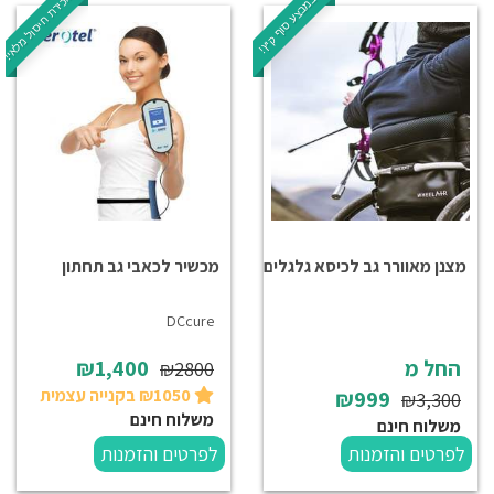
במכירת חיסול מלאי!
במבצע סוף קיץ!
מצנן מאוורר גב לכיסא גלגלים
מכשיר לכאבי גב תחתון
DCcure
החל מ
₪1,400
₪2800
₪1050 בקנייה עצמית
₪999
₪3,300
משלוח חינם
משלוח חינם
לפרטים והזמנות
לפרטים והזמנות