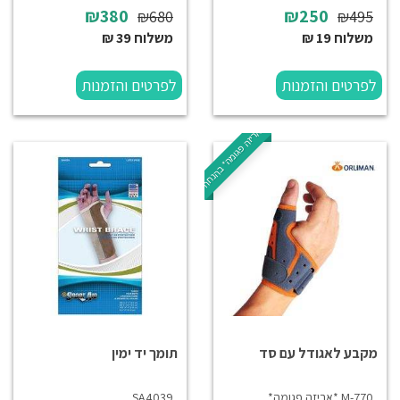
₪380
₪250
₪680
₪495
משלוח 19 ₪
משלוח 39 ₪
לפרטים והזמנות
לפרטים והזמנות
*אריזה פגומה* בהנחה
מקבע לאגודל עם סד
תומך יד ימין
M-770 *אריזה פגומה*
SA4039