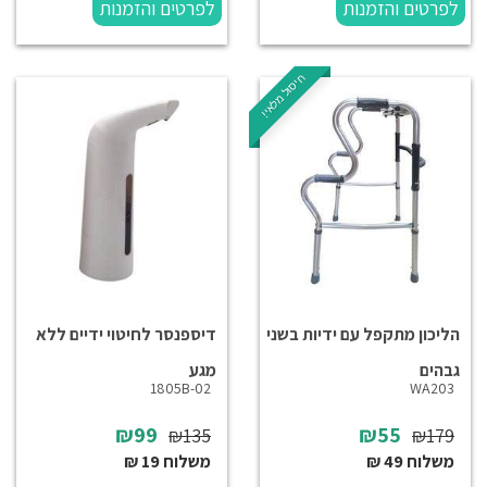
לפרטים והזמנות
לפרטים והזמנות
חיסול מלאי!
הליכון מתקפל עם ידיות בשני
דיספנסר לחיטוי ידיים ללא
גבהים
מגע
1805B-02
WA203
₪99
₪55
₪135
₪179
משלוח 49 ₪
משלוח 19 ₪