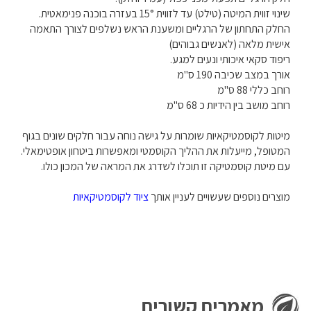
שינוי זווית המיטה (טילט) עד לזווית 15° בעזרה בוכנה פנימאטית.
החלק התחתון של הרגליים ומשענת הראש נשלפים לצורך התאמה
אישית מלאה (לאנשים גבוהים)
ריפוד סקאי איכותי ונעים למגע.
אורך במצב שכיבה 190 ס"מ
רוחב כללי 88 ס"מ
רוחב מושב בין הידיות כ 68 ס"מ
מיטות לקוסמטיקאיות שומרות על גישה נוחה עבור חלקים שונים בגוף
המטופל, מייעלות את ההליך הקוסמטי ומאפשרות ביטחון אופטימאלי.
עם מיטת קוסמטיקה זו תוכלו לשדרג את המראה של המכון כולו.
מוצרים נוספים שעשויים לעניין אותך
ציוד לקוסמטיקאיות
מאמרים קשורים