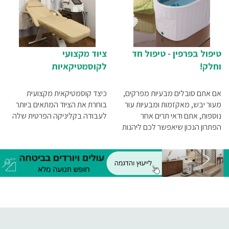
במהירות ומאפשרים למטפל
לעסות גם גברים וגם נשים.
טיפול בפרפין - טיפול חד
ציוד מקצועי
וחלק!
לקוסמטיקאיות
אם אתם סובלים מבעיות מפרקים,
כיצד קוסמטיקאית מקצועית
מעור יבש, מאקזמות ומבעיות עור
בוחרת את הציוד המתאים ביותר
נוספות, אתם ודאי תרים אחר
לעבודה בקליניקה הפרטית שלה
הפתרון הנכון שיאפשר לכם ליהנות
מאיכות חיים טובה יותר. טיפול
פרפין הוא התשובה החד-משמעית
עבורכם, ובמאמר זה תוכלו להבין
בדיוק מדוע