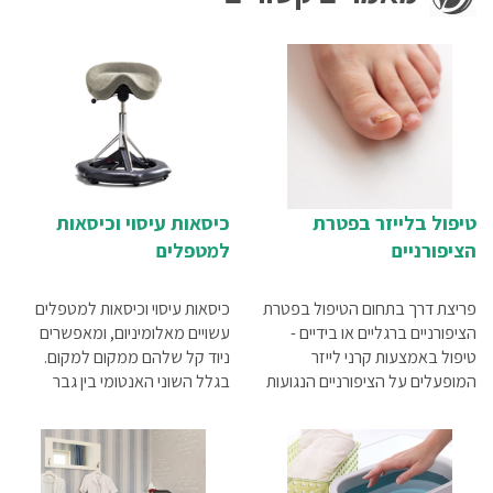
טיפול בלייזר בפטרת
כיסאות עיסוי וכיסאות
הציפורניים
למטפלים
פריצת דרך בתחום הטיפול בפטרת
כיסאות עיסוי וכיסאות למטפלים
הציפורניים ברגליים או בידיים -
עשויים מאלומיניום, ומאפשרים
טיפול באמצעות קרני לייזר
ניוד קל שלהם ממקום למקום.
המופעלים על הציפורניים הנגועות
בגלל השוני האנטומי בין גבר
באורכי גל שונים משמיד הן את
לאישה תוכלו למצוא כיסאות עיסוי
הפטריות והן את הנבגים, ומחזיר
לגברים וכיסאות עיסוי לנשים, כמו
לרגל את המראה הנקי והבריא
גם כיסאות בעלי פדים לגבר
שלה
ולאישה כאחד, הניתנים להחלפה