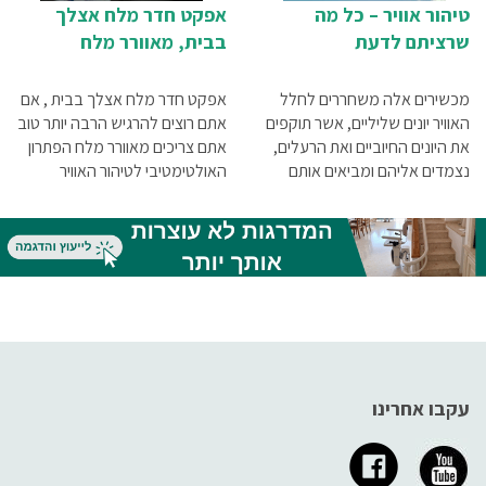
טיהור אוויר – כל מה
אפקט חדר מלח אצלך
שרציתם לדעת
בבית, מאוורר מלח
מכשירים אלה משחררים לחלל
אפקט חדר מלח אצלך בבית , אם
האוויר יונים שליליים, אשר תוקפים
אתם רוצים להרגיש הרבה יותר טוב
את היונים החיוביים ואת הרעלים,
אתם צריכים מאוורר מלח הפתרון
נצמדים אליהם ומביאים אותם
האולטימטיבי לטיהור האוויר
באמצעות כוח המגנט אל תוך
בביתכם ובבית העסק שלכם.
המכשיר. כתוצאה מפעולתם של
מכשירים אלה האוויר הופך נקי
יותר ברמה של למעלה מ-95%,
דבר המאפשר לכולנו לנשום
הרבה יותר טוב
עקבו אחרינו