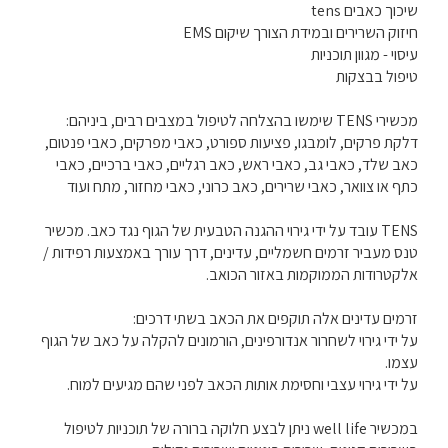
שיכוך כאבים tens
חיזוק השרירים ובמידת הצורך שיקום EMS
עיסוי - מגוון תוכניות
טיפול בבצקות
מכשירי TENS שימשו בהצלחה לטיפול במצבים רבים, ביניהם:
דלקת פרקים, לומבגו, פציעות ספורט, כאבי מפרקים, כאבי פנטום,
כאב שלד, כאבי גב, כאבי ראש, כאב רגליים, כאבי ברכיים, כאבי
כתף או צוואר, כאבי שרירים, כאב כרוני, כאבי מחזור, מתח ועוד
TENS עובד על ידי גירוי ההגנה הטבעית של הגוף נגד כאב. מכשיר
טנס מעביר זרמים חשמליים, עדינים, דרך עורך באמצעות רפידות /
אלקטרודות הממוקמות באזור הכואב.
זרמים עדינים אלה תוקפים את הכאב בשתי דרכים:
על ידי גירוי לשחרור אנדורפינים, הורמונים להקלה על כאב של הגוף
עצמו.
על ידי גירוי עצבי וחסימת אותות הכאב לפני שהם מגיעים למוח.
במכשיר well life ניתן לבצע חלוקה ברורה של תוכניות לטיפול