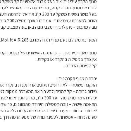
מנוף תקרה עילי נייד יציב בעל מבנה אלומיניום קל משקל
להבדיל ממנוף תקרה קבוע, מנוף תקרה נייד מאפשר לעבו
בעל כושר נשיאת משקל עד 300 ק"ג אידיאלי להרמה והעברת המטופל ממיטה, רצפה, כיסא, כיסא גלגלים, שירותים וכו'.
הודות למערכת עצמאית דו-עמודית באורך מסילה 200 ס"מ וגובה מתכוונן של ארבעה שלבים עד 255 ס"מ, היחידה הניצבת מתאימה לכל גדלי מיטה ומגוון חדרים.
גובה מתכוונן - ניתן להגדיר מצבי גובה בארבעה מצבים קבועים מ-225 ס"מ עד 
המערכת משולבת עם מנוף תקרה מדגם Molift AIR 205.
מנוף סיעודי נייד אינו דורש התקנה ואישורים של קונסטרוקטו
אין צורך במסילות בתקרה או בקירות.
קל לפירוק והרכבה.
יתרונות מנוף תקרה נייד:
התקנה פשוטה – לא דרושים תיקונים או התקנות בתקרה או ב
ניידות גבוהה – קל להרים ולהעביר את המערכת ממקום למק
יכולת הרמה מרשימה – עד 300 ק"ג, מה שהופך אותו לאידיאלי עבור מגוון מצבים רפואיים.
התאמה אישית – גובה המסילה והיחידה מתכווננים, כך שהמנ
יציבות ובטיחות – מערכת יציבה שמבטיחה עבודה ללא חשש
טעינה נוחה – אפשרות לטעינה נוחה של מנוע הרמה דרך 