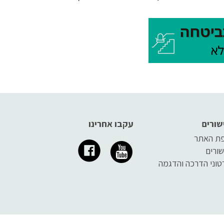
תנוחת
איש מקצוע על מנת לבחור את
רך
המתקן המתאים ביותר לצורכי
מה
המשתמש. בין הסוגים הקיימים
כפתור
היום בשוק ניתן למנות מנופים
ל
חשמליים, מנופי העמדה, מנופי
הרמה, מנופים משולבים (הרמה +
ל.
העמדה), מנופים קלים לניוד ועוד
שורים
עקבו אחרינו
ת האתר
שורים
טוני הדרכה והדגמה