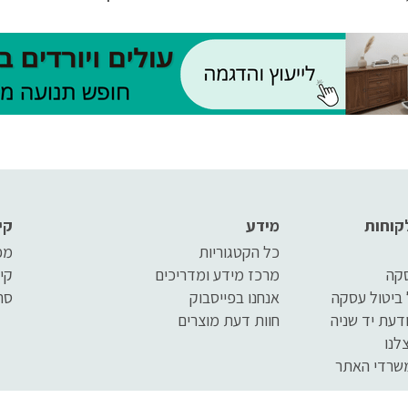
נות ממגוון רחב של
המוגבל בניידות ולהעבירו ב
. במאמר זה נספר בפירוט
שכיבה או ישיבה – על פי הצו
נותיהם של מנופים
והנוחות. פעולת ההרמה עצ
ם
מתבצעת באמצעות לחיצת 
קלה, שמביאה להרמת הערס
מעלה ולכיוון המקום שאליו
מעוניינים להעביר את המטופ
קוחות
מידע
קי
כל הקטגוריות
מפ
סקה
מרכז מידע ומדריכים
קי
 ביטול עסקה
אנחנו בפייסבוק
סר
דעת יד שניה
חוות דעת מוצרים
לנו
שרדי האתר