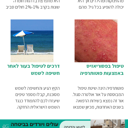
מהתינוקות ומהילדים אך היא
היא מתפרצת בדרגות חומרה
יכולה להופיע בכל גיל. מהם
שונות בקרב 1%-2% חולים סביב
התסמינים והגורמים למחלה? אילו
העולם. מהם התסמינים? מהם
טיפולים ביתיים יכולים להקל על
הגורמים? האם ניתן לרפא אותה?
התסמינים? תשובות לשאלות
נוספות במדריך שלפניכם.
טיפול בפסוריאזיס
דרכים לטיפול בעור לאחר
באמצעות פוטותרפיה
חשיפה לשמש
פוטותרפיה הינה שיטת טיפול
הקיץ הגיע והחשיפה לשמש
המבוססת על אור אולטרה סגול.
מסוכנת, קבלו מספר טיפים
אור זה נמצא בשירות הרפואה
שיעזרו לכם להתמודד כנגד
בשנים האחרונות, מכיוון שמצאו
השמש הישראלית החזקה.
שהוא יכול לטפל במגוון רחב של
מחלות, והפסוריאזיס ביניהן. טיפול
זה בעצם מחקה חשיפה של העור