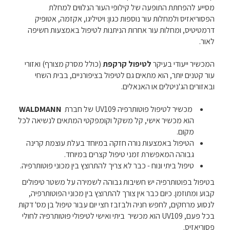
מסייע להפחתת התופעה של קילופי העור הנלווים למחלת
הפסוריאזיס ולמחלות עור נוספות כגון: ויטיליגו, אקזמה, אטופיק
דרמטיטיס, ומחלות עור אחרות הניתנות לטיפול באמצעות חשיפה
לאור.
המכשיר ייעודי בעיקר
לטיפול קרקפת
(כולל מסרק מצורף) ואזורי
עור קטנים יותר, הוא מתאים גם לטיפול בציפורניים, בבית השחי
ובאזורים הג'ניטלים או האנאלים
.
מכשיר לטיפול פוטותרפיה
UV109
של חברת
WALDMANN
הוא מכשיר אישי, קל משקל וקומפקטי המתאים לנשיאה לכל
מקום.
הטיפול באמצעות נורה חזקה במיוחד בעלת עוצמת קרינה
גבוהה המאפשרת זמני טיפול קצרים במיוחד.
טיפול ביתי ונוח - כבר לא צריך להתרוצץ בין מכוני פוטותרפיה.
בטיפול בפוטותרפיה יש חשיבות גבוהה לשמירה על משטר טיפולים
קבוע ומתוזמן. כיום כבר אין צורך להתרוצץ בין מכוני הפוטותרפיה,
לנסוע מרחקים, לחפש חניה ולבזבז חצי יום עבור טיפול בן מס' דקות
בכל פעם,
UV109
הוא מכשיר ביתי ואישי לטיפולי פוטותרפיה לחולי
פסוריאזיס.