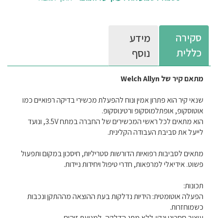
סקירה
מידע
כללית
נוסף
מתאם קיר של Welch Allyn
שנאי קיר הוא פתרון אמין ונוח להפעלת מכשירי בדיקה רפואיים כמו
אוטוסקופ, אופתלמוסקופ ורטינוסקופ.
הוא מתאים לכל ראשי המכשירים של החברה במתח 3.5V, ונועד
לייעל את סביבת העבודה הקלינית.
מתאים לסביבות רפואיות הדורשות סטריליות, חיסכון במקום ותפעול
פשוט. אידיאלי למרפאות, חדרי טיפול ויחידות ניידות.
תכונות:
הפעלה אוטומטית: הידיות נדלקות בעת ההוצאה מההתקן ונכבות
כשמוחזרות.
עיצוב חסכוני ונקי: ללא מתג הדלקה, למניעת זיהום.