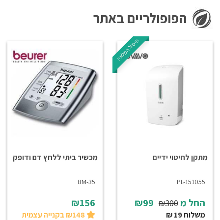
הפופולריים באתר
חיסול המלאי!
מתקן לחיטוי ידיים
מכשיר ביתי ללחץ דם ודופק
BM-35
PL-151055
החל מ
₪99
₪156
₪300
משלוח 19 ₪
₪148 בקנייה עצמית