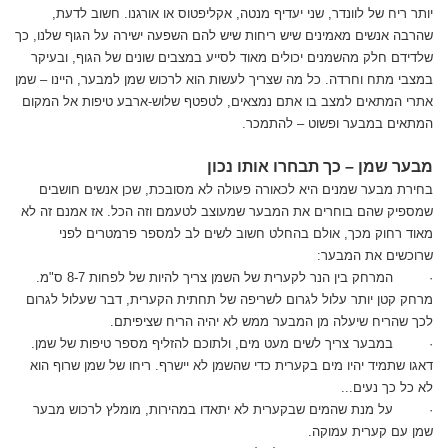
יותר ריח של לוונדר, שני יעדיף מנטה, אקליפטוס או אורגנו. חשוב לדעת,
שהרבה אנשים מאמינים שיש ריחות שיש להם השפעה ישירה על הגוף שלנו, כך
שלדידם חלק מהשמנים יכולים מאוד לסייע במצבים שונים של הגוף, ובעיקר
במצבי מתח וחרדה. כל מה שצריך לעשות הוא לרכוש שמן למבער, היינו – שמן
אתרי המתאים למצב בו אתם נמצאים, לטפטף שלוש-ארבע טיפות אל המקום
המתאים במבער ופשוט – להתמכר.
מבער שמן – כך תבחרו אותו נכון
בחירת מבער שמנים היא לכאורה פעולה לא מסובכת, שכן אנשים חושבים
שמספיק שהם בוחרים את המבער שמעוצב לטעמם וזה הכל. אז אמנם זה לא
מאוד רחוק מכך, אולם בהחלט חשוב לשים לב למספר פרמטרים לפני
שרוכשים את המבער:
· המרחק בין הנר לקערית של השמן צריך להיות של לפחות 8-7 ס"מ.
מרחק קטן יותר עלול לגרום לשריפה של תחתית הקערית, דבר שעלול לגרום
לכך שהריח שיעלה מן המבער ממש לא יהיה הריח שציפיתם.
· במבער צריך לשים מעט מים, ולתוכם להזליף מספר טיפות של שמן.
דאגו שתמיד יהיו מים בקערית כדי שהשמן לא יישרף. ריחו של שמן שרוף הוא
לא כל כך נעים...
· על מנת שהמים שבקערית לא יתאדו במהירות, מומלץ לרכוש מבער
שמן עם קערית עמוקה.