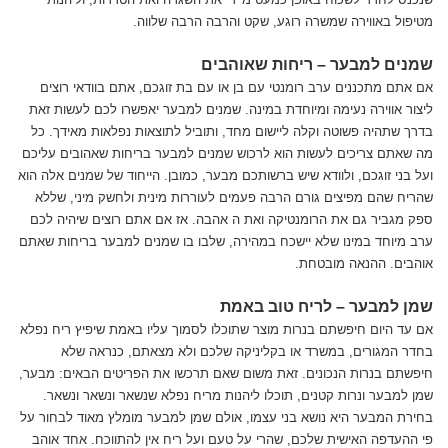
מטיפול באווירה שמשרה רוגע, שקט והרבה הרבה שלווה.
שמנים למבער – ריחות שאוהבים
אם אתם מתכננים ערב רומנטי עם בן או עם בת זוגכם, אתם בוודאי רוצים
ליצור אווירה נעימה ומיוחדת במינה. שמנים למבער יאפשרו לכם לעשות זאת
בדרך שתהיה פשוטה וקלה ליישום מחד, ותוביל לתוצאות נפלאות מאידך. כל
מה שאתם צריכים לעשות הוא לרכוש שמנים למבער בריחות שאהובים עליכם
ועל בני זוגכם, ולוודא שיש ברשותכם מבער, כמובן. הייחוד של שמנים אלה הוא
שהריח שהם מפיצים גורם הרבה פעמים לעוררות מינית ולחשק מיני, שללא
ספק מגביר גם את הרומנטיקה ואת ה אהבה. אז אם אתם רוצים שיהיה לכם
ערב מיוחד במינו שלא יישכח במהירה, שלבו בו שמנים למבער בריחות שאתם
אוהבים. ההנאה מובטחת.
שמן למבער – לריח טוב באמת
אם עד היום חיפשתם בנרות מוצר שתוכלו לסמוך עליו באמת שיפיץ ריח נפלא
בחדר המגורים, במשרד או בקליניקה שלכם ולא מצאתם, כנראה שלא
חיפשתם בנרות הנכונים. זאת משום שאם תרכשו את הפריטים הבאים: מבער,
שמן למבער ונרות קטנים, תוכלו ליהנות מריח נפלא שנשאר ונשאר ונשאר.
בחירת המבער היא נושא בני עצמו, אולם שמן למבער מומלץ מאוד לבחור על
פי ההעדפה האישית שלכם, שהרי על טעם ועל ריח אין להתווכח. אחד אוהב