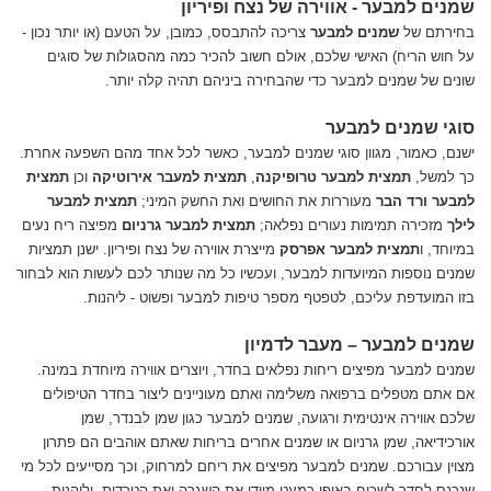
שמנים למבער - אווירה של נצח ופיריון
בחירתם של
שמנים למבער
צריכה להתבסס, כמובן, על הטעם (או יותר נכון -
על חוש הריח) האישי שלכם, אולם חשוב להכיר כמה מהסגולות של סוגים
שונים של שמנים למבער כדי שהבחירה ביניהם תהיה קלה יותר.
סוגי שמנים למבער
ישנם, כאמור, מגוון סוגי שמנים למבער, כאשר לכל אחד מהם השפעה אחרת.
כך למשל,
תמצית למבער טרופיקנה
,
תמצית למעבר אירוטיקה
וכן
תמצית
למבער ורד הבר
מעוררות את החושים ואת החשק המיני;
תמצית למבער
לילך
מזכירה תמימות נעורים נפלאה;
תמצית למבער גרניום
מפיצה ריח נעים
במיוחד, ו
תמצית למבער אפרס
ק
מייצרת אווירה של נצח ופיריון. ישנן תמציות
שמנים נוספות המיועדות למבער, ועכשיו כל מה שנותר לכם לעשות הוא לבחור
בזו המועדפת עליכם, לטפטף מספר טיפות למבער ופשוט - ליהנות.
שמנים למבער – מעבר לדמיון
שמנים למבער מפיצים ריחות נפלאים בחדר, ויוצרים אווירה מיוחדת במינה.
אם אתם מטפלים ברפואה משלימה ואתם מעוניינים ליצור בחדר הטיפולים
שלכם אווירה אינטימית ורגועה, שמנים למבער כגון שמן לבנדר, שמן
אורכידיאה, שמן גרניום או שמנים אחרים בריחות שאתם אוהבים הם פתרון
מצוין עבורכם. שמנים למבער מפיצים את ריחם למרחוק, וכך מסייעים לכל מי
שנכנס לחדר לשכוח באופן כמעט מיידי את השגרה ואת הטרדות, וליהנות