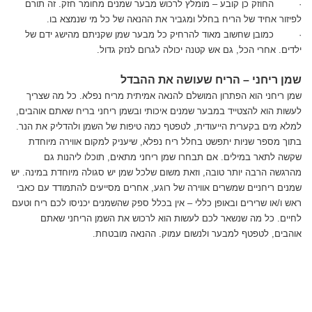
· החוזק כן קובע – מומלץ לרכוש מבער שמנים מחומר חזק. זה תורם
לפיזור אחיד של הריח בחלל ומגביר את ההנאה של כל מי שנמצא בו.
· כמובן שחשוב מאוד להרחיק כל מבער שמן שקניתם מהישג ידם של
ילדים. אחרי הכל, גם אש קטנה יכולה לגרום לנזק גדול.
שמן ריחני – הריח שעושה את ההבדל
שמן ריחני הוא הפתרון המושלם להנאה אמיתית מריח נפלא. כל מה שצריך
לעשות הוא להצטייד במבער שמנים איכותי ובשמן ריחני בריח שאתם אוהבים,
למלא מים בקערית הייעודית, לטפטף כמה טיפות של השמן ולהדליק את הנר.
בתוך מספר שניות יתפשט בחלל ריח נפלא, שיעניק למקום אווירה מיוחדת
שקשה לתאר במילים. אם תבחרו שמן ריחני מתאים, תוכלו ליהנות גם
מהרגשה הרבה יותר טובה, וזאת משום שלכל שמן יש סגולה מיוחדת במינה. יש
שמנים ריחניים שמשרים אווירה של רוגע, אחרים מסייעים להתמודד עם כאבי
ראש ו/או שרירים ובאופן כללי – אין בכלל ספק שהשמנים יכניסו לכם ריח וטעם
לחיים. כל מה שנשאר לכם לעשות הוא לרכוש את השמן הריחני שאתם
אוהבים, לטפטף למבער ולנשום עמוק. ההנאה מובטחת.