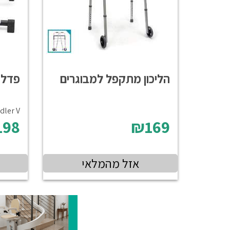
הליכון מתקפל למבוגרים
פדלי
dler V
198
₪169
אזל מהמלאי