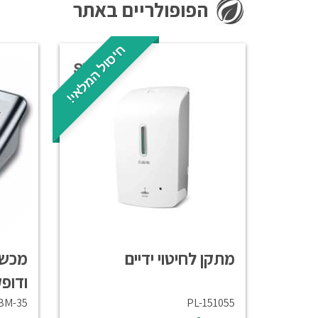
הפופולריים באתר
חיסול המלאי!
מתקן לחיטוי ידיים
מכשי
ודופ
BM-35
PL-151055