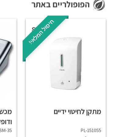
הפופולריים באתר
חיסול המלאי!
מתקן לחיטוי ידיים
מכשי
ודופ
BM-35
PL-151055