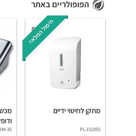
הפופולריים באתר
חיסול המלאי!
מתקן לחיטוי ידיים
מכשי
ודופ
BM-35
PL-151055