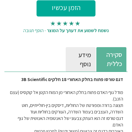
נשמח לשמוע את דעתך על המוצר
-
הוסף תגובה
סקירה
מידע
כללית
נוסף
דגם טורסו פתוח בחלק האחורי 18 חלקים 3B Scientific
מודל גוף האדם פתוח בחלק האחורי מן המוח הקטן אל קוקסיס (עצם
הזנב).
תצוגה ברורה ומפורטת של החוליות, דיסקים בין-חולייתיים, חוט
השדרה, העצבים בעמוד השדרה, העורקים בחוליות ועוד
דגם טורסו זה הוא העתק צבעוני של האנטומיה האנושית של גוף
האדם.
האיברים בדגם זה צבועים (מצויר ידנית) לפרטי פרטים.