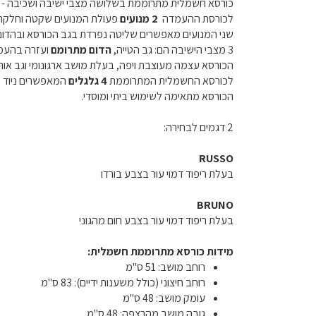
כורסא חשמלית מתרוממת בשלושה מצבי ישיבה ושכיבה - נ
לכורסת ההעמדה
2 מנועים
פעולת המנועים שקטה וחלקה ו
שני המנועים מאפשרים שליטה נפרדת בגב הכורסא ובהדו
3 מצבי הישיבה הם: גב הטייה,
הדום מתרומם
ועזרה בהע
הכורסא עצמה מעוצבת ויפה, בעלת מושב ארגונומי וגב אורט
לכורסא החשמלית המתרוממת
4 גלגלים
המאפשרים ניוד 
הכורסא מתאימה לשימוש ביתי ומוסדי.
2 דגמים לבחירה:
RUSSO
בעלת ריפוד דמוי עור בצבע בורדו
BRUNO
בעלת ריפוד דמוי עור בצבע חום מהגוני
מידות כורסא מתרוממת חשמלית:
רוחב מושב: 51 ס"מ
רוחב חיצוני (כולל משענות ידיים): 83 ס"מ
עומק מושב: 48 ס"מ
גובה מושב מהרצפה: 48 ס"מ