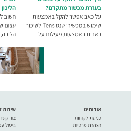
בעזרת מכשור מתקדם?
הליכון 
על כאב אפשר להקל באמצעות
חשוב לה
שימוש במכשירי טנס Tens לשיכוך
עצום של
כאבים באמצעות פעילות על
הליכה, 
מערכת העצבים ושיכוך כאבים
התאמת 
באמצעות מכשיר E.M.S לפעילות
המשתמש
על מערכת השרירים
מאמר ה
מהאביז
אודותינו
שירות ל
כניסת לקוחות
צור קשר
הצהרת פרטיות
ביטול ע