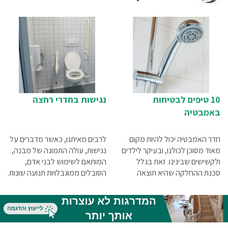
10 טיפים לבטיחות
נגישות בחדרי רחצה
באמבטיה
חדר האמבטיה יכול להיות מקום
לרבים מאיתנו, כאשר מדברים על
מאוד מסוכן לכולנו, ובעיקר לילדים
נגישות, עולה התמונה של מבנה,
ולקשישים שבינינו. זאת בגלל
המותאם לשימוש לבני אדם,
סכנת ההחלקה שהיא תוצאה
הסובלים ממוגבלויות תנועה שונות.
ישירה של אגנית הרחצה החלקה
לרובנו, זה מתקשר ישירות עם
שבאה במגע עם המים. על מנת
השימוש בכיסאות גלגלים, אבל
למנוע ככל האפשר את
אם נסתכל בצורה רחבה יותר על
התרחשותם של מצבי סכנה,
עניין הנגישות,נגיע למסקנה