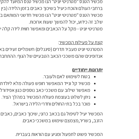
מכשיר הטנס "מטרניטי יוניט" הנו מכשיר טנס המיועד להקל
ברחבי העולם והוכח כיעיל בשיכוך כאבים בזמן הלידה (בין 40%-60% הקלה בתחושת הכאב).
מכשיר הטנס "מטרניטי יוניט" הנו מכשיר חדשני המותאם ב
שלב זה כידוע, יכול להמשך שעות ארוכות.
מטרניטי יוניט - מקל על הכאבים ומאפשר חווית לידה קלה יו
קצת על פעילות המכשיר
:
המטרנטי יוניט מעביר תדרים (סיגנלים) חשמליים זעירים 
אנדופינים שהם משככי הכאב הטבעיים של הגוף. ההתחברות
יתרונות ייחודיים
בטוח לשימוש לאם ולעובר.
מכשיר קל ונייד המאפשר חופש פעולה מלא ליולדת.
מאפשר שילוב עם משככי כאב נוספים כגון אפידורל.
ניתן לשלוט בעוצמת פעולת המכשיר במהלך הציר.
מוכר בכל בתי החולים וחדרי הלידה בישראל.
המכשיר יעיל לטיפול גם בכאב כרוני, שיכוך כאבים, כאבים ב
הזנב, בשריר,מצמצם שימוש במשככי כאבים.
המכשיר פשוט לתפעול ומגיע עם הוראות בעברית.