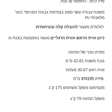
פדל לרגל - לתפעול קל ונוח.
משטח עבודה עשוי ספוג בצפיפות גבוהה המרופד בעור
מלאכותי
PU
לגלגלים מעצור
להובלה קלה ובטיחותית
.
כיוון זווית הראש וזווית הרגליים
נעשה באמצעות בוכנת גז.
מפרט טכני של המיטה
גובה משטח 42-81 ס"מ
זווית ראש 30-87 מעלות
מידה 195
ס"מ
X70
מקסימום משקל משתמש 175 ק"ג
משקל המיטה 79 ק"ג