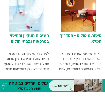
מיטות טיפולים – המדריך
חשיבות הניקיון והחיטוי
המלא
במרפאות ובבתי חולים
כאנשי מקצוע המגיעים מתחומי
לפני כל מגע עם חולה הנמצא
הטיפול השונים, בין אם מדובר
בבית החולים ו/או אם מזון שהוא
בעיסויים מסוגים שונים, בטיפולי
אוכל, חשוב מאוד להקפיד לשטוף
גוף או בטיפולים קוסמטיים, אתם
ידיים ולחטא אותן באמצעות חומרי
בוודאי יודעים שאחד הדברים
חיטוי מתאימים. ניתן להשיג היום
החשובים בטיפול שאתם מעניקים
בקבוקונים המכילים נוזלי חיטוי
הוא המיטה עליה שוכב המטופל.
אלכוהוליים
זאת משום שנוחות היא מילת
המפתח בטיפולים שכאלה,
שמטרתם העיקרית היא להשרות