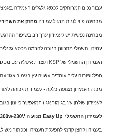
עבור נכים המרותקים לכסא גלגלים העמידה באמצעות
מבחינה פיזיולוגית תרגול עמידה
מחזק את השרירים
מבחינה נפשית יש לעמידון ערך רב בשיפור ההרגשה
עמידון חשמלי מתכוונן בגובה להרמה מכסא גלגלים או ממיטה - מבינוני 
העמידון החשמלי של KSP תוצרת איטליה עם מסגרת תמיכה של עמודים כפולים טלסקופים המאפשרים
הפלטפורנה עליה עומדים עשויה
עץ בגימור אגוז ע
מבנה העמידון מצופה בלקה - לעמידות גבוהה לאורך 
לעמידון שולחן עץ בגימור אגוז המאפשר כיוונון בג
לעמידון החשמלי Easy Up מנוע ה 300w-230V עם בקרה אלקטרונית
בעמידון לחצן קדמי להפעלת העמידון וכפתור משולב 