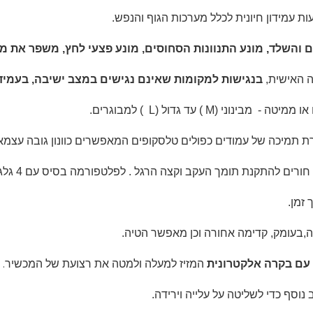
 עמידון חיונית לכלל מערכות הגוף והנפש.
 והשלד, מונע התנוונות הסחוסים, מונע פצעי לחץ, משפר את מח
 האישית,
בנגישות למקומות שאינם נגישים במצב ישיבה, בעמידה
(M ) עד גדול (L ) למבוגרים.
כוונון גובה עצמ
ם חורים להתקנת תומך העקב
וקצה הרגל . לפלטפורמה
בסיס עם 4 גלגלים 100 מ"מ
זמן.
ובה,בעומק, קדימה אחורה וכן מאפשר הטיה.
.
המזיז למעלה ולמטה את רצועת של המכשיר
נוסף כדי לשליטה על עלייה וירידה.