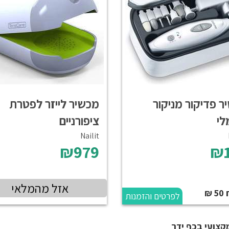
ר פדיקור מניקור
מכשיר לייזר לפטרת
י
ציפורניים
Nailit
₪979
₪
אזל מהמלאי
₪
לפרטים והזמנות
מקצועי בכף ידך