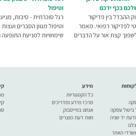
לכם בכף ידכם
וטיפול
ק ההבדל בין פדיקור
רגל סוכרתית - סיבות, מניע
י לפדיקור רפואי. מאמר
וטיפול מגוון הסברים ועצות
לשפוך קצת אור על הדברים
שימושיות למניעת התופעה ו
ת האוזן בכל הנוגע
להתמודדות מוצלחת מול הב
, פדיקור ומה שביניהם
קוחות
מידע
קי
כל הקטגוריות
מפ
סקה
מרכז מידע ומדריכים
קי
 ביטול עסקה
אנחנו בפייסבוק
סר
דעת יד שניה
חוות דעת מוצרים
לנו
שרדי האתר