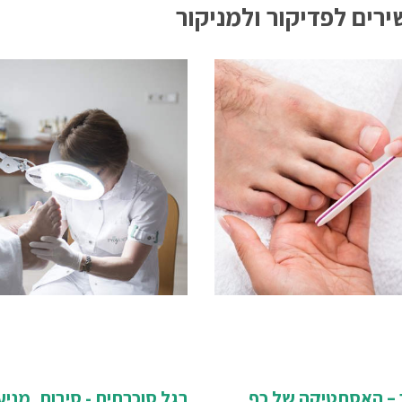
רים לפדיקור ולמניקור
 – האסתטיקה של כף
רגל סוכרתית - סיבות, מניע