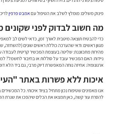
טיפוח ציפורני הרגליים: גזירה ושיוף בטיחותיים למניעת ציפורן ח
פינוק משלים: מומלץ לשלב את הטיפול עם
אמבט פרפין
לריכו
מה חשוב לבדוק לפני שקונים מ
כדי להבטיח תוצאה מיטבית לאורך זמן, כדאי לשים לב למאפיי
מגוון ראשים: ודאי שהערכה כוללת ראשים שונים (להשחזה, שיו
מהירות מתכווננת: שליטה בעוצמת המכשיר קריטית לעבודה עד
ניידות: האם המכשיר עובד על סוללות או בחיבור לחשמל? למי 
ארגונומיה: אחיזה נוחה המאפשרת דיוק מרבי, גם ביד הלא דומי
איכות ללא פשרות באתר "העי
אנו מאמינים שטיפוח נכון מתחיל בציוד איכותי. כל המכשירי
להסרת עור קשה, כאן תמצאו את הכלים שיהפכו את שגרת הטי