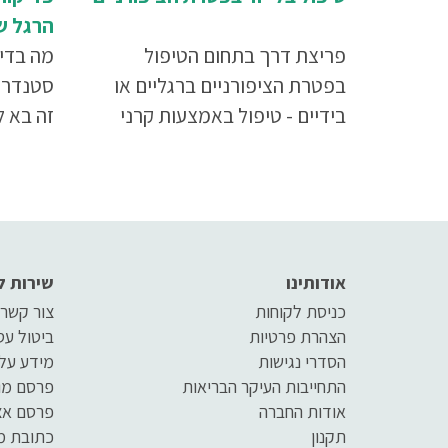
הרגל ש
פריצת דרך בתחום הטיפול
מה בדיו
בפטרת הציפורניים ברגליים או
סטנדרט
בידיים - טיפול באמצעות קרני
זה בא 
לייזר המופעלים על הציפורניים
ולסבר א
הנגועות באורכי גל שונים משמיד
למניקור
הן את הפטריות והן את הנבגים,
ומחזיר לרגל את המראה הנקי
והבריא שלה
אודותינו
שירות ל
כניסת לקוחות
צור קשר
הצהרת פרטיות
ביטול ע
הסדרי נגישות
מידע על
התחייבות העיקר הבריאות
פרסם מו
אודות החברה
פרסם אצ
תקנון
כתובת מ