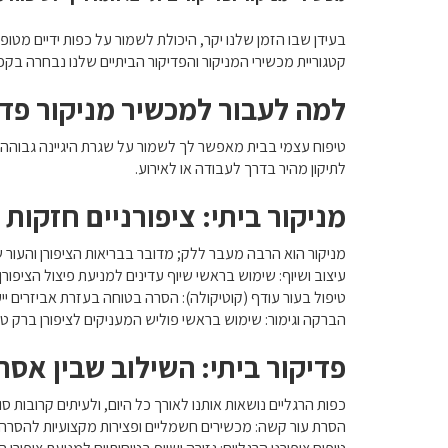
בעידן שבו הזמן שלנו יקר, היכולת לשמור על כפות ידיים מטופחו
קטגוריית מכשירי המניקור והפדיקור הביתיים שלנו נבחרה בקפי
למה לעבור למכשיר מניקור פדי
טיפוח עצמי בבית מאפשר לך לשמור על שגרת היגיינה גבוהה לל
לתיקון מהיר בדרך לעבודה או לאירוע.
מניקור ביתי: ציפורניים חזקות 
מניקור הוא הרבה מעבר ללק; מדובר בבריאות הציפורן והעור שס
עיצוב ושיוף: שימוש בראשי שיוף עדינים למניעת פיצול הציפורן.
טיפול בעור עודף (קוטיקולה): הסרה בטוחה בעזרת אביזרים יי
הברקה וגימור: שימוש בראשי פוליש המעניקים לציפורן ברק טבע
פדיקור ביתי: השילוב שבין אס
כפות הרגליים נושאות אותנו לאורך כל היום, ולעיתים קרובות ס
הסרת עור קשה: מכשירים חשמליים ופצירות מקצועיות להסרה 