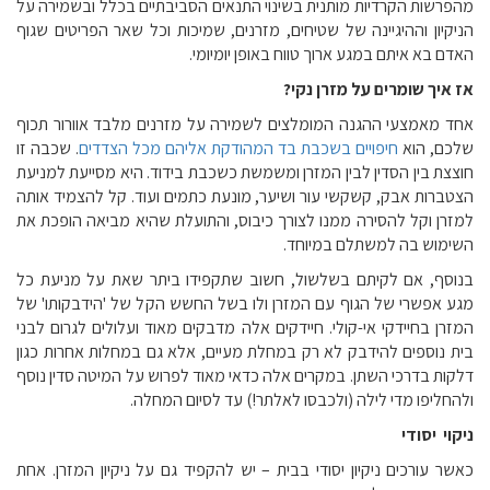
מהפרשות הקרדיות מותנית בשינוי התנאים הסביבתיים בכלל ובשמירה על
הניקיון וההיגיינה של שטיחים, מזרנים, שמיכות וכל שאר הפריטים שגוף
האדם בא איתם במגע ארוך טווח באופן יומיומי.
אז איך שומרים על מזרן נקי?
אחד מאמצעי ההגנה המומלצים לשמירה על מזרנים מלבד אוורור תכוף
שלכם, הוא
חיפויים בשכבת בד המהודקת אליהם מכל הצדדים
. שכבה זו
חוצצת בין הסדין לבין המזרן ומשמשת כשכבת בידוד. היא מסייעת למניעת
הצטברות אבק, קשקשי עור ושיער, מונעת כתמים ועוד. קל להצמיד אותה
למזרן וקל להסירה ממנו לצורך כיבוס, והתועלת שהיא מביאה הופכת את
השימוש בה למשתלם במיוחד.
בנוסף, אם לקיתם בשלשול, חשוב שתקפידו ביתר שאת על מניעת כל
מגע אפשרי של הגוף עם המזרן ולו בשל החשש הקל של 'הידבקותו' של
המזרן בחיידקי אי-קולי. חיידקים אלה מדבקים מאוד ועלולים לגרום לבני
בית נוספים להידבק לא רק במחלת מעיים, אלא גם במחלות אחרות כגון
דלקות בדרכי השתן. במקרים אלה כדאי מאוד לפרוש על המיטה סדין נוסף
ולהחליפו מדי לילה (ולכבסו לאלתר!) עד לסיום המחלה.
ניקוי יסודי
כאשר עורכים ניקיון יסודי בבית – יש להקפיד גם על ניקיון המזרן. אחת