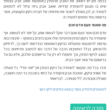
בכמה זמן יש לשאוב את האבק מהמזרן באמצעות שואב אבק עצמתי
שיש בו מנגנון להשמדת קרדיות. שואב אבק ביתי עלול לא להתאים
למטרה זו, לכן מומלץ לשכור את שירותיה של חברת ניקיון מקצועית, אשר
ברשותה ציוד מתאים למטרה זו.
מה שאמר פעם אדם חכם
אדם חכם אמר פעם שגם דבר שקל לעשות אותו, קל יותר לא לעשותו. אף
ששמירה על ניקיון המזרן וההיגיינה שלו אינם כרוכים במאמץ – סיבות רבות
גורמות להימנעות מפעולות הניקיון השוטפות הנדרשות לשם כך, לדחייתן
ולהזנחתן. בגלל החשיבות הרבה של הדבר נסו להימנע מדחיינות בכל
הנוגע לניקוי המזרן, וכך תשמרו לא רק על בריאותכם שלכם, אלא גם על
בריאותם של שאר יושבי הבית.
זכרו: בכל מה שקשור לשמירה על ניקיון המזרן אין "יותר מדיי". כל פעולה
של אוורור וניקיון, שאיבת אבק והקפדה על כיסוי בשכבת בד הינה חשובה,
מועילה ומבורכת. ליל מנוחה ו... לב
ריאות!
למאמרים ולמידע נוסף בנושא מזרונים לחץ כאן!
חזרה לרשימה