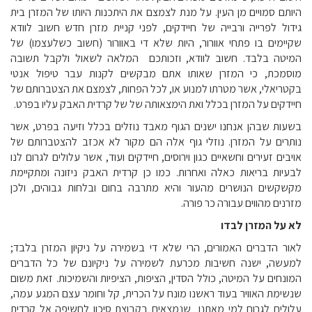
היותם סמויים מן העין. על מנת לצמצם את היתכנות היותו של המזרן בית
גידול לפרייה ורבייה של חיידקים, לפני קניית מזרן חדש חשוב לוודא
שקיימים בו פתחי אוורור, היות שלא די באוורור (חשוב כשלעצמו) של
המיטה בלבד. חשוב לוודא, וזכותכם המלאה לשאול ולקבל תשובה
מוסמכת, כי המזרן שאותו אתם מבקשים לקנות עבר טיפול אנטי
בקטריאלי, אשר מטרתו למנוע או, לכל הפחות, לצמצם את הצטברותם של
חיידקים על המזרן בכלל ואת הימצאותה של של קרדית האבק עליו בפרט.
בשעות שבהן אנחנו ישנים הגוף מאבד נוזלים בכלל וזיעה בפרט, אשר
נותרים על המזרן. נוזלי גוף אלה הם מקור לא אכזב להצטברותם של
אויבים זעירים וחשאיים כגון וירוסים, חיידקים ועוד, אשר עלולים לגרום לנו
לבעיות בריאות כאלה ואחרות. כמו כן קרדית האבק ניזונה ומתקיימת
מקשקשים הנושרים מהעור והיא מתרבה בחום ובלחות גבוהים, ולכן
מזרנים מהווים עבורה כר פורה.
לא על המזרן לבדו
לאור הדברים האמורים, הרי שלא די בשמירה על ניקיון המזרן בלבד;
למעשה, ישנה חשיבות מכרעת לשמירה על ניקיונם של כל הדברים
המונחים על המיטה, כולל הסדין, הציפות, הציפיות והשמיכות. זאת משום
שנשימת האוויר בעוד ראשנו מונח על הכרית, קל וחומר עצם המגע עמה,
עלולים לגרום למי מאתנו שנמצאים בקבוצת סיכון לחשיפה אל קרדית