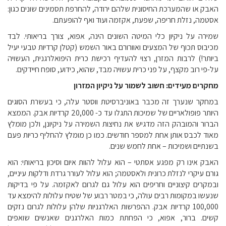
האבק או שהמערכת החיסונית שלהם ירודה, להחרפת תסמינים שונים כגון:
אסטמה, נזלת חריפה, שפעת, אקזמה ועוד ואף להופעתם.
שמירה על ניקיון כלי המיטה השונים הינה, אפוא, צורך בריאותי. לבד
מכיבוס תכוף של המצעים ואוורורם באור השמש (קטלן קרדיות טבעי יעיל
ביותר!) לרבות המזרן, רצוי להעדיף רכישת כרית היפואלרגנית, העשויה
על-פי רוב מקצף, על פני כרית עשויה מבד, שהוא, כידוע, סופח חיידקים.
מחקרים מעידים: חשוב לשמור על ניקיון המזרון
במחקר שנערך זה מכבר באוניברסיטת ווסטר עלה, כי בעשרת הסוגים
היותר פופולאריים של שמיכות התגלו עד כ- 20,000 קרדיות אבק. הממצא
הברור והמובהק הזה מדגיש את נחיצות השמירה על ניקיונן, ולכן מומלץ
מאוד לכבס אותן אחת למספר חודשים. כמו כן מומלץ להחליף כריות פעם
בשנתיים ושמיכות – אחת לחמש שנים.
האבק אינו רק מפגע אסתטי – הוא עלול להוות איום וסיכון בריאותי: הוא
גורם עיקרי לנזלת כרונית ולאסטמה
;
הוא עלול לעורר גרדת ודלקות עיניים,
ובמקרים קיצוניים וחריפים הוא עלול גם לגרום לאקזמה. על פי בדיקות
שנעשו במקומות רבים עולה, כי במטר רבוע של שטיח עלולות להימצא עד
100,000 קרדיות אבק. ההפרשות האלרגניות שלהן עלולות לגרום נזקים
קשים. ברור, אפוא, כי הפחתת כמות האלרגנים שאנשים שואפים