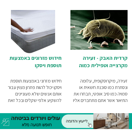
אי-קולי. אבל, יש מקום שבו אנחנו
באיכות מעולה לאורך זמן, אתם
כן יכולים לשלוט על רמת ההיגיינה,
צריכים מזרון עם ציפוי ויסקו. למה?
והוא הבית הפרטי שלנו. בבית יש
הנה לפניכם כל הסיבות.
לנו אפשרות להקפיד על היגיינה
מרבית, הכוללת את ניקיון
המצעים, המזרנים והריפודים
השונים, אשר החיידק עלול להגיע
אליהם ולהוות מפגע תברואתי
וסיכון בריאותי.
קרדית האבק - זעירה
חידוש מזרונים באמצעות
מקרצייה וטפילית כמוה
תוספת ויסקו
זעירה, מיקרוסקופית, עלומה
חידוש מזרוני באמצעות תוספת
ונסתרת כמו סוכנת חשאית או
ויסקו יכול להוות פתרון מצוין עבור
סמויה כמו סיב אופטי, תבחרו את
אותם אנשים שלא מעוניינים
התיאור אשר אתם מתחברים אליו
להשקיע אלפי שקלים ובכל זאת
יותר, קרדית האבק
ליהנות משדרוג משמעותי של
איכות החיים.