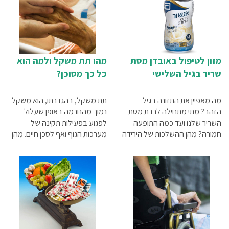
מזון לטיפול באובדן מסת
מהו תת משקל ולמה הוא
שריר בגיל השלישי
כל כך מסוכן?
מה מאפיין את התזונה בגיל
תת משקל, בהגדרתו, הוא משקל
הזהב? מתי מתחילה לרדת מסת
נמוך מהנורמה באופן שעלול
השריר שלנו ועד כמה התופעה
לפגוע בפעילות תקינה של
חמורה? מהן ההשלכות של הירידה
מערכות הגוף ואף לסכן חיים. מהן
במסת השריר? מהי ההשלמה
הסיבות שיכולות להוביל לתת
התזונתית האופטימלית לטיפול
משקל, למה מדובר במצב כל כך
באובדן מסת שריר?
מסוכן ומה מומלץ לעשות על מנת
לעלות במשקל ולהתחזק? כל
התשובות – במאמר שלפניכם