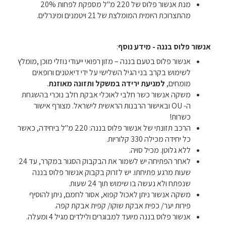
מנת אנשור פלוס של 220 מ"ל מספקת לפחות 20%
מהתצרוכת היומית המומלצת של 21 ויטמנים ומינרלים.
אנשור פלוס בננה - מידע נוסף
:
אנשור פלוס בטעם בננה – מזון רפואי ייעודי נוזלי מוכן ,מומלץ
לשימוש בקרב בני הגיל השלישי על ידי דיאטנים ורופאים
מומחים,
למניעת ירידה במשקל ותזונה מאוזנת
.
משקה אנשור כשר חלבי לאוכלי אבקת חלב נוכרי בהשגחת
ה- OU ובאישור הרבנות הראשית לישראל. מצורף אישור
כשרות!
הרכב תזונתי של אנשור פלוס בננה: 220 מ"ל ביחידה, כאשר
כל יחידה מכילה 330 קלוריות.
ללא גלוטן. מכיל סויה.
לאחר הפתיחה יש לשמור את הבקבוק הסגור במקרר, עד 24
שעות מרגע פתיחתו. יש לזרוק בקבוק אנשור פלוס בננה
שנפתח ולא נעשה בו שימוש תוך 24 שעות.
משקה אנשור ניתן לאכול קפוא, אסור לחמם, ניתן להוסיף
פירות יער/ כפית אבקת שוקו/ קפית אבקת קפה.
אנשור פלוס בננה מיועד למבוגרים ולילדים מגיל 4 ומעלה.