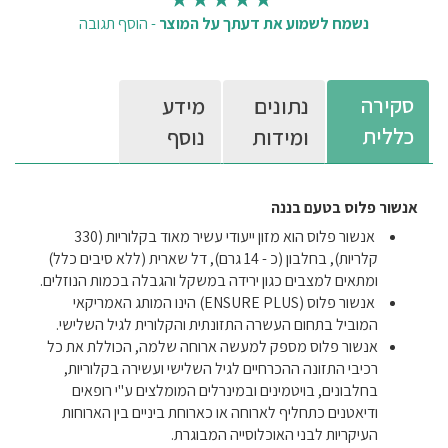
נשמח לשמוע את דעתך על המוצר
-
הוסף תגובה
סקירה
נתונים
מידע
כללית
ומידות
נוסף
אנשור פלוס בטעם בננה
אנשור פלוס הוא מזון ייעודי עשיר מאוד בקלוריות (330
קלריות), בחלבון (כ - 14 גרם), דל שארית (ללא סיבים כלל)
ומתאים למצבים כגון ירידה במשקל והגבלה בכמות הנוזלים.
אנשור פלוס (ENSURE PLUS) הינו המותג האמריקאי
המוביל בתחום העשרה התזונתית והקלורית לגיל השלישי.
אנשור פלוס מספק למעשה ארוחה שלמה, הכוללת את כל
רכיבי התזונה ההכרחיים לגיל השלישי ועשירה בקלוריות,
בחלבונים, בויטמינים ובמינרלים המומלצים ע"י רופאים
ודיאטנים כתחליף לארוחה או כארוחת ביניים בין הארוחות
העיקריות לבני האוכלוסייה המבוגרת.