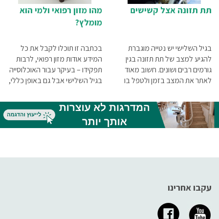
תת תזונה אצל קשישים
מהו מזון רפואי ולמי הוא
מומלץ?
בגיל השלישי יש נטייה מוגברת
בכתבה זו תוכלו לקבל את כל
להגיע למצב של תת תזונה בגין
המידע אודות מזון רפואי, לרבות
גורמים רבים ושונים. חשוב מאוד
תפקידו – בעיקר עבור האוכלוסייה
לאתר את המצב בזמן ולטפל בו
בגיל השלישי אבל גם באופן כללי,
כמה שיותר מהר, על מנת לחזק
הדרכים לצרוך אותו וכמובן – הדרך
את הגוף ולהביא לשיפור משמעותי
לזהות צורך של אדם מסוים במזון
במצבו הגופני והנפשי של הקשיש.
מסוג זה.
מהם הגורמים לתת תזונה אצל
קשישים? מה הטיפול למצב של
תת תזונה? כל זאת ועוד במאמר
שלפניכם
עקבו אחרינו