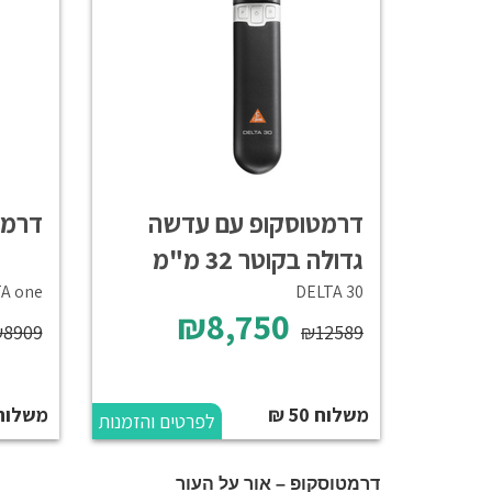
דרמטוסקופ עם עדשה
דרמטוסק
גדולה בקוטר 32 מ"מ
A one
DELTA 30
₪8,750
8909
₪12589
משלוח 50 ₪
משלוח 50 
לפרטים והזמנות
דרמטוסקופ – אור על העור