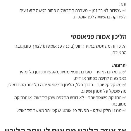
יותר.
✅ עמידות לאורך זמן – מערכת הידראולית פחות רגישה לזעזועים
ולשחיקה בהשוואה לפניאומטית.
הליכון אמות פניאומטי
הליכון זה משתמש באוויר דחוס (בוכנה פניאומטית) לצורך כוונון גובה
התמיכה.
יתרונות:
✅ שינוי גובה מהיר – מערכת פניאומטית מאפשרת כוונון קל ומהיר
באמצעות לחיצת כפתור או ידית.
✅ משקל קל יותר – בדרך כלל, הליכון פניאומטי יהיה קל יותר מהידראולי,
מה שמקל על תמרון ושינוע.
✅ תחזוקה פשוטה יותר – לא דורש החלפת שמן הידראולי או תחזוקה
מסובכת.
✅ מנגנון חלק ושקט – תפעול פניאומטי שקט יותר מאשר הידראולי.
אז איזה הליכון מתאים לי יותר הליכון