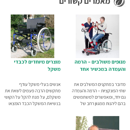
מאמרים קשורים
מנופים משולבים – הרמה
מוצרים מיוחדים לכבדי
והעמדה במכשיר אחד
משקל
מדובר במתקנים המשלבים את
אנשים בעלי משקל עודף
שתי הפונקציות – הרמה והעמדה
מתקשים הרבה פעמים לשאת את
גם יחד, ומאפשרים למשתמשים
משקלם, על מנת להקל על הקושי
בהם ליהנות ממגוון רחב של
בנשיאת המשקל הכבד הומצאו
יתרונות. במאמר זה נספר בפירוט
הרבה מאוד מוצרים מיוחדים
על יתרונותיהם של מנופים
לכבדי משקל, שישפרו בצורה
משולבים
משמעותית את איכות חייהם.