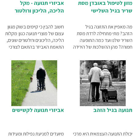
מזון לטיפול באובדן מסת
אביזרי תנועה - מקל
שריר בגיל השלישי
הליכה, הליכון ורולטור
מה מאפיין את התזונה בגיל
חשוב להבין כי קיימים בשוק מגוון
הזהב? מתי מתחילה לרדת מסת
עצום של מוצרי תנועה כגון: מקלות
השריר שלנו ועד כמה התופעה
הליכה, הליכונים ורולטורים שונים,
חמורה? מהן ההשלכות של הירידה
התאמת האביזר בהתאם לצורכי
במסת השריר? מהי ההשלמה
המשתמש חיונית ביותר מצורף
התזונתית האופטימלית לטיפול
מאמר הסבר קצר על כל אחד
באובדן מסת שריר?
מהאביזרים.
תנועה בגיל הזהב
אביזרי תנועה לקשישים
יכולת התנועה העצמאית היא מרכי
מיועדים למניעת נפילות ומעידות