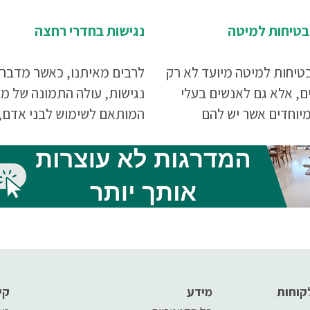
טיחות למיטה
נגישות בחדרי רחצה
טיחות למיטה מיועד לא רק
לרבים מאיתנו, כאשר מדברי
ם, אלא גם לאנשים בעלי
נגישות, עולה התמונה של מ
יוחדים אשר יש להם
המותאם לשימוש לבני אדם,
שאינן תמיד צפויות ו/או
הסובלים ממוגבלויות תנועה
לא רצוניות של הגוף. מכיוון
שונות. לרובנו, זה מתקשר יש
ישן הוא אינו מודע למצבו
עם השימוש בכיסאות גלגלים
ולט בגופו, קיימת סכנה
אם נסתכל בצורה רחבה יותר
אנשים יפלו מהמיטה
עניין הנגישות,נגיע למסקנה
מפתיעה. כולנו צריכים נגישו
קוחות
מידע
קי