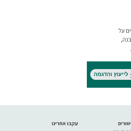
ם על
בנה,
ירות
, אבל
 על
ת.
שורים
עקבו אחרינו