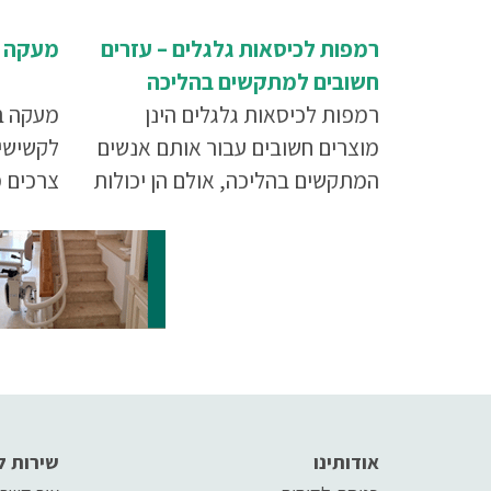
רמפות לכיסאות גלגלים – עזרים
מעקה ב
חשובים למתקשים בהליכה
רמפות לכיסאות גלגלים הינן
מעקה ב
מוצרים חשובים עבור אותם אנשים
לקשישי
המתקשים בהליכה, אולם הן יכולות
צרכים מ
לתת תועלת חשובה ביותר גם לבתי
תגובות 
עסק רבים, שטרם הפכו את
תנועות 
העסקים שברשותם לנגישים.
שכשאדם 
באמצעות פעולה פשוטה של
ואינו ש
רכישת רמפה לכיסא גלגלים ושל
שאותם 
פעמון ומדבקה מיוחדים,
אודותינו
שירות ל