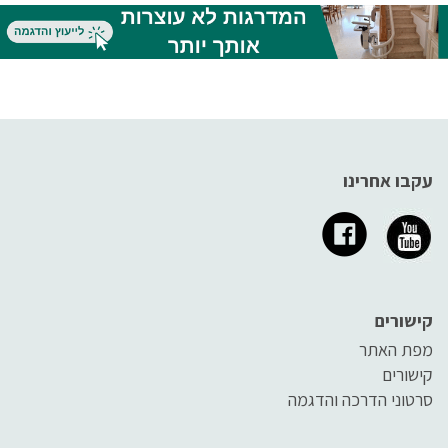
לפעמים אנחנו בכלל לא מודעים
שבאה במגע עם המים. על מנת
לכל הסכנות הבריאותיות שאורבות
למנוע ככל האפשר את
להם, כמו למשל שלל החיידקים
התרחשותם של מצבי סכנה,
שיכולים להימצא במזרונים
מומלץ לנקוט במספר פעולות
שעליהם הם ישנים. בדיוק בשביל
חשובות שיכולות להציל חיים. הנה
זה אנחנו כאן.
לפניכם עשרה טיפים שיסייעו לכם
לשמור על ביטחונכם ועל ביטחון
היקרים לכם בזמן הרחצה
עקבו אחרינו
קישורים
מפת האתר
קישורים
סרטוני הדרכה והדגמה