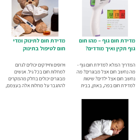
מדידת חום גוף – מהו חום
מדידת חום לתינוק ומדי
גוף תקין ואיך מודדים?
חום לטיפול בתינוק
המדריך המלא למדידת חום גוף -
וירוסים וחיידקים יכולים לגרום
מה נחשב חום אצל מבוגרים? מה
למחלות חום בכל גיל. אנשים
נחשב חום אצל ילדים? שיטות
מבוגרים יכולים בחלק מהמקרים
למדידת חום בפה, באוזן, בבית
להתגבר על מחלות אלה בעצמם,
השחי, מדידת חום לילדים - כל
אולם כשמדובר בתינוקות רכים
המידע במאמר הבא
חשוב מאוד להקפיד על כך שחום
גופם לא יעלה מעל 40-39 מעלות
משום שחום גבוה כל כך, בעיקר
אם הוא נמשך פרק זמן ארוך,
עלול לסכן את חיי התינוק. על מנת
למדוד את חום גופו, יש היום מגוון