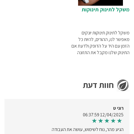
רחב של מדי חום, שלכל אחד
מהם יש, כמובן, יתרונות וחסרונות
משקל לתינוק תינוקות
משקל לתינוק תינוקות יונקים
מאפשר לנו, ההורים, להיות כל
הזמן עם היד על הדופק ולדעת אם
התינוק שלנו מקבל את התזונה
המספיקה והדרושה לגדילתו
ולהתפתחותו. במקום לרוץ כל כמה
ימים לטיפת חלב או לקופת
החולים כדי לשקול את התינוק,
חוות דעת
אפשר לשקול אותו בצורה רגועה
ונינוחה בבית, ולדעת בדיוק מה
קורה. כל מה שצריך לעשות הוא
לאפס את המשקל, להניח את
רוני ט
התינוק עליו ותוך שניות לדעת כמה
12/04/2025 06:37:59
הוא שוקל. משקל תינוק Beurer
מציג את התוצאה בשנתות של 5
הגיע מהר, נוח לשימוש, עושה את העבודה
גרם, כך שהתוצאה היא המדויקת