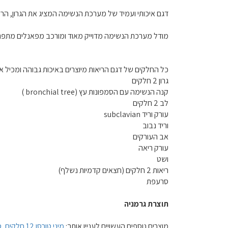
דגם איכותי ועמיד של מערכת הנשימה המציג את הגרון, הר
מודל מערכת הנשימה מדוייק מאוד ומורכב מפאנלים מתפ
כל החלקים של דגם הריאות מיוצרים באיכות גבוהה ומכיל 
גרון 2 חלקים
קנה הנשימה עם הסמפונות עץ (
bronchial tree
)
לב 2 חלקים
עורק וריד
subclavian
וריד נבוב
אב העורקים
עורק ריאה
ושט
ריאות 2 חלקים (חצאים קדמיות נשלף)
סרעפת
תוצרת גרמניה
מוצרים נוספים העשויים לעניין אותך:
מיני טורסו 12 חלקים
,
ס