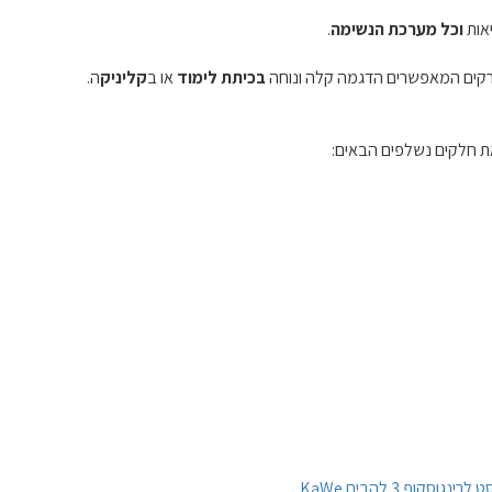
יאות
וכל מערכת הנשימה
.
רקים המאפשרים הדגמה קלה ונוחה
בכיתת לימוד
או ב
קליניק
ה.
את חלקים נשלפים הבאים:
ט לרינגוסקופ 3 להבים KaWe