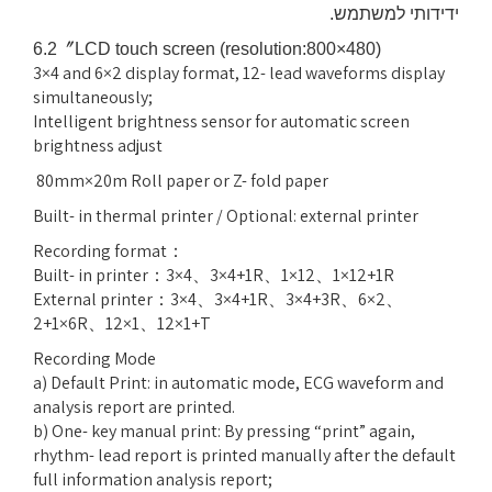
ידידותי למשתמש
.
〞
6.2
LCD touch screen (resolution:800×480)
3×4 and 6×2 display format, 12- lead waveforms display
simultaneously;
Intelligent brightness sensor for automatic screen
brightness adjust
80
mm×20m Roll paper or Z- fold paper
Built- in thermal printer / Optional: external printer
Recording format
：
Built- in printer
：
3×4
、
3×4+1R
、
1×12
、
1×12+1R
External printer
：
3×4
、
3×4+1R
、
3×4+3R
、
6×2
、
6×2+1
R
、
12×1
、
12×1+T
Recording Mode
a) Default Print: in automatic mode, ECG waveform and
analysis report are printed
.
b) One- key manual print: By pressing “print” again,
rhythm- lead report is printed
manually after the default
full information analysis report
;