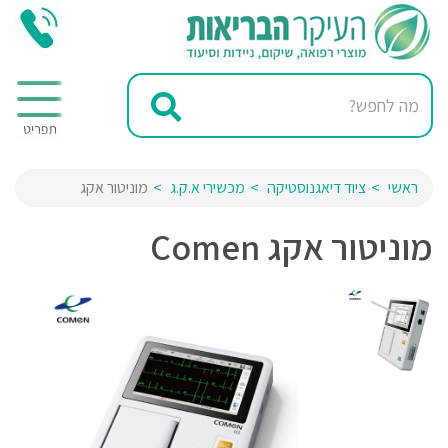
ראשי
ציוד דיאגנוסטיקה
מכשירי א.ק.ג
מוניטור אקג
מוניטור אקג Comen