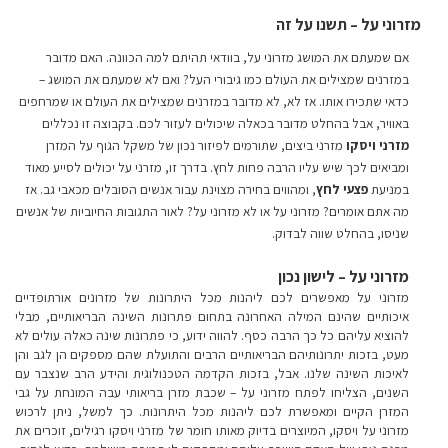
מזרוני על – תשנו על זה
אם שמעתם את המושג מזרוני על, בוודאי תהיתם למה הכוונה. האם מדובר
במזרנים שמצילים את העולם כמו גיבורי העל? ואם לא שמעתם את המושג –
כדאי שתכירו אותו. אז לא, לא מדובר במזרנים שמצילים את העולם או שמרחפים
באוויר, אבל בהחלט מדובר בכאלה שיכולים לעזור לכם. בקבוצה זו נכללים
מזרני ויסקו
מזרני ביצים, שתורמים לפיזור נכון של משקל הגוף על המזרן
ומביאים לכך שיש עליו הרבה פחות לחץ. בדרך זו, מזרני על יכולים לסייע מאוד
במניעת
פצעי לחץ
, ומהווים בחירה מצוינת עבור אנשים הסובלים מכאבי גב. אז
מה אתם אומרים? מזרוני על או לא מזרוני על? לאור התגובות החיוביות של אנשים
שניסו, בהחלט שווה לבדוק.
מזרוני על – לישון נכון
מזרוני על מאפשרים לכם ליהנות מכל היתרונות של מזרונים אורתופדיים
איכותיים שהינם המילה האחרונה בתחום פתרונות השינה הבריאותיים, מבלי
להוציא עליהם כל כך הרבה כסף. להווה ידוע, כי פתרונות שינה כאלה עולים לא
מעט, בזכות יתרונותיהם הבריאותיים הרבים והתועלת שהם מספקים הן לגב והן
לאיכות השינה שלנו. אבל, בזכות הקדמה הטכנולוגית והידע הרב שנצבר עם
השנים, הצליחו לפתח מזרוני על – שכבת מזרן בריאותי עבה המונחת על גבי
המזרן הקיים ומאפשרת לכם ליהנות מכל היתרונות. כך למשל, ניתן לרכוש
מזרוני על ויסקו, המיוצרים בדיוק מאותו חומר של מזרני ויסקו רגילים, זוכרים את