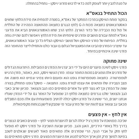
על מנת להבין יותר לעומק למה כדאי לרכוש מזרוני ויסקו – נתחיל בהתחלה:
הכול התחיל בנאס"א
במקור פותח הוויסקו במרכז המחקר של נאס"א, במטרה להפחית את מידת הלחץ שחווים
האסטרונאוטים כתוצאה מכוח ה-
G
(לחץ הנגרם כתוצאה מהתאוצה המהירה של החללית
אל מול כוח הכבידה של כדור הארץ). הלחץ הרב שחוו האסטרונאוטים הביא את מדעני
נאס"א לפתח עבורם מושבים ומזרנים שיפחיתו את מידת הלחץ ויאפשרו להם שהייה נוחה
בחללית. הפיתוח של מזרני הוויסקו ושל מושבי הוויסקו הצליח כל כך עבור האסטרונאוטים,
עד שיצרני המזרנים הבינו את הפוטנציאל הגלום בו עבור כולנו והתחילו לייצר מהחומר הזה
מזרני שינה איכותיים במיוחד.
שינה מתוקה
מזרני ויסקו לשינה מיוצרים היום על ידי רוב יצרניות המזרנים המובילות. היתרונות הגדולים
של מזרנים אלה טמונים במהות החומר עצמו: מזרן העשוי ויסקו, הוא, כאמור, מזרן הרגיש
לטמפרטורה. כתוצאה מטמפרטורת גופנו הוא ומעצם היותו צמיגי וגמיש הוא משנה את
מצב הצבירה שלו ומתאים את עצמו לצורת גופנו. התוצאה – משקל גופנו מתחלק בצורה
שווה על המזרן וכך לא נוצר לחץ על אזורים מסוימים כמו הגב והצוואר. מכיוון שרוב כאבי
הגב והצוואר שלנו נגרמים כתוצאה מלחץ רב שמופעל על האזור גם על ידי המזרן שעליו
אנחנו ישנים, הרי ששינה על מזרון ויסקו יכולה להיטיב משמעותית עם אלה מכם הסובלים
מכאבי גב וצוואר וגם להוות יופי של מזרון עבור מי שמבקש לישון בנוחות מקסימאלית.
אין לחץ – אין פצעים
שכיבה ממושכת על מזרן רגיל יכולה לגרום להיווצרות פצעי לחץ – פצעים כואבים הנוצרים
בדרך כלל באזורי הירכיים, האגן והגב. מכיוון שבעת השכיבה על מזרני ויסקו לא מופעל
לחץ חזק על אברי הגוף, הרי שמזרנים אלה מתאימים מאוד לאנשים שנאלצים לשכב
במיטה למשך פרק זמן ארוך ויכולים למנוע את היווצרות הפצעים. מזרני ויסקו מתאימים גם