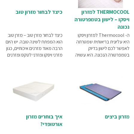
THERMOCOOL למזרון
כיצד לבחור מזרון טוב
ויסקו – לישון בטמפרטורה
נכונה
ה- Thermocool למזרון ויסקו
כיצד לבחור מזרן טוב – מזרן טוב
היא עליונית בריאותית שמטרתה
הוא המפתח לשינה טובה. יש היום
לאפשר לכם לישון בדיוק
הרבה מאוד מזרנים איכותיים, כגון
בטמפרטורה הנכונה. היא עשויה
מזרני ויסקו ומזרני לטקס ומזרנים
בד קירור אקולוגי המורכב מסיבים
אורטופדיים נוספים, אשר מקנים
חכמים, אשר מייעלים את יכולות
תמיכה מיטבית לגב ומספקים
ויסות החום הטבעיות של הגוף.
נוחות מרבית. נסו את המזרנים
השונים ובחרו במזרן הנוח ביותר
עבורכם, וכך תבטיחו לעצמכם
שינה טובה יותר, שממנה תתעוררו
ללא כאבי גב
מזרון ביצים
איך בוחרים מזרון
אורטופדי?