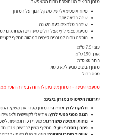
מזרון הביצים הנו תוספת נוחות המאפשר:
פיזור אופטימאלי של משקל הגוף על המזרון
שינה בריאה יותר
שיחרור מלחצים בעת השינה
מניעת פצעי לחץ אצל חולים סיעודיים המרותקים למ
תוספת נוחות למזרנים קיימים המהווה תחליף לקניית 
עובי 7.5 ס"מ
אורך 190 ס"מ
רוחב 80 ס"מ
מזרון הביצים מגיע ללא כיסוי.
ספוג כחול
מטעמי היגיינה - המזרון אינו ניתן להחזרה במידה והוסר ממנו 
יתרונות השימוש במזרון ביצים:
חלוקת לחץ אחידה:
המזרון מפזר את משקל הגוף ב
הגנה מפני פצעי לחץ:
אידיאלי לקשישים ולאנשים ה
נוחות ותמיכה משודרגת:
מוסיף רכות וגמישות לשכי
פתרון חסכוני ויעיל:
תחליף מצוין לרכישת מזרון חדש
איוורור מיטבי והיגיינה:
העיצוב הגלי מאפשר זרימת א