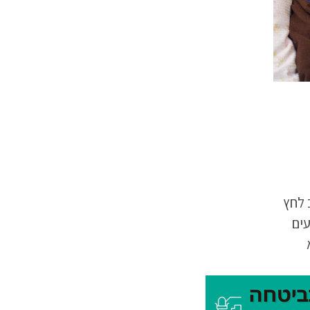
 לחץ
ים
ן
העור
תה