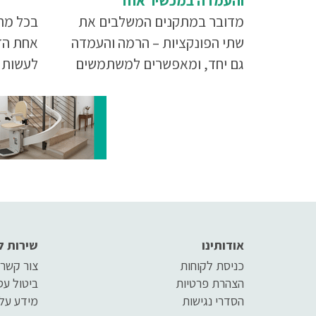
והעמדה במכשיר אחד
מדובר במתקנים המשלבים את
בכל מה 
שתי הפונקציות – הרמה והעמדה
אחת הד
גם יחד, ומאפשרים למשתמשים
לעשות 
בהם ליהנות ממגוון רחב של
נכונה ש
יתרונות. במאמר זה נספר בפירוט
על יתרונותיהם של מנופים
משולבים
אודותינו
שירות ל
כניסת לקוחות
צור קשר
הצהרת פרטיות
ביטול ע
הסדרי נגישות
מידע על