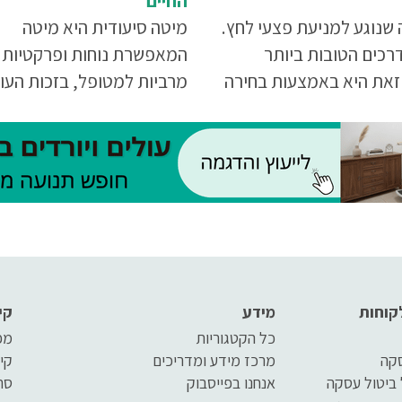
החיים
שנוגע למניעת פצעי לחץ.
מיטה סיעודית היא מיטה
רכים הטובות ביותר
המאפשרת נוחות ופרקטיות
זאת היא באמצעות בחירה
מרביות למטופל, בזכות העו
ל מזרון
שהיא גם עולה ויורדת וגם
מתכווננת באופן ידני או חשמ
למגוון מצבי ישיבה ושכיבה
קוחות
מידע
קי
כל הקטגוריות
מפ
סקה
מרכז מידע ומדריכים
קי
 ביטול עסקה
אנחנו בפייסבוק
סר