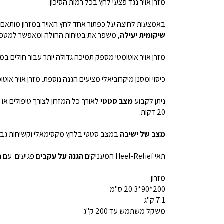
מזרן אויר נגד פצעי לחץ בכל רמות הסיכון.
באמצעות לחיצה על כפתור אחד לחץ האויר במזרון מותאם
שיקומית יעילה
, משפר את בטיחות החולה ומאפשר למטפ
מזרן אויר אוטומטי מספק תמיכה גדולה יותר עבור חולים במ
כיסוי ומסנן מיקרוביאלי מציעים הגנה נוספת. מזרן אויר אוטומטי Pro Care מתאים לטיפולים בכל דרגות פצעי לחץ או לחולים פגיעים ביותר
ניתן לקבוע
מצב סטטי
לאורך כל המזרון לצורך טיפולים א
20 דקות.
מצב של ישיבה
במצב סטטי בלחץ מקסימאלי וקשיחות גבוה
תאי Heel-Relief המעניקים
הגנה על עקבים
פגיעים. עם תאי Heel-Relief ניתן לבטל לחלוטין את הלחץ המופעל על העקבים כך
מזרון
200*90*20.3 ס"מ
7.1 ק"ג
משקל משתמש עד 200 ק"ג