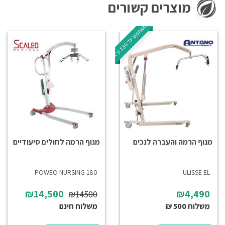
מוצרים קשורים
ל
ג
0
מ
ש
ת
מ
ש
ע
ד
1
5
ק
"
מנוף הרמה והעברה לנכים
מנוף הרמה לחולים סיעודיים
180 POWEO NURSING
ULISSE EL
₪14,500
₪4,490
₪14500
משלוח 500 ₪
משלוח חינם