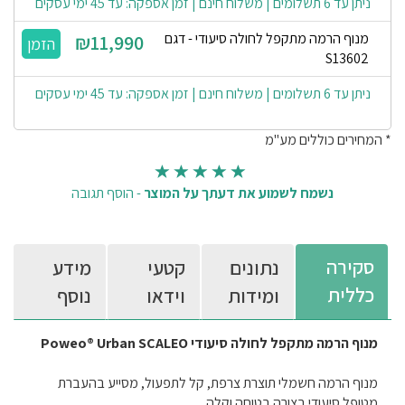
ניתן עד 6 תשלומים | משלוח חינם | זמן אספקה: עד 45 ימי עסקים
מנוף הרמה מתקפל לחולה סיעודי - דגם
₪11,990
S13602
ניתן עד 6 תשלומים | משלוח חינם | זמן אספקה: עד 45 ימי עסקים
* המחירים כוללים מע"מ
נשמח לשמוע את דעתך על המוצר
-
הוסף תגובה
סקירה
נתונים
קטעי
מידע
כללית
ומידות
וידאו
נוסף
מנוף הרמה מתקפל לחולה סיעודי Poweo® Urban SCALEO
מנוף הרמה חשמלי תוצרת צרפת, קל לתפעול, מסייע בהעברת
מטופל סיעודי בצורה בטוחה וקלה.