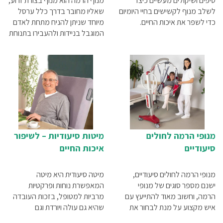
טיפים ושיקולים מעשיים כיצד
מנוף הרמה הוא מנוף בצורת זרוע,
לשלב מנוף לקשישים בחיי היומיום
שאליו מחובר בדרך כלל ערסל
כדי לשפר את איכות החיים.
מיוחד שניתן להניח מתחת לאדם
המוגבל בניידות ולהעבירו בתנוחת
שכיבה או ישיבה – על פי הצורך
והנוחות. פעולת ההרמה עצמה
מתבצעת באמצעות לחיצת כפתור
קלה, שמביאה להרמת הערסל
מעלה ולכיוון המקום שאליו
מעוניינים להעביר את המטופל.
מנופי הרמה לחולים
מיטות סיעודיות – לשיפור
סיעודיים
איכות החיים
מנופי הרמה לחולים סיעודיים,
מיטה סיעודית היא מיטה
ישנם מספר סוגים של מנופי
המאפשרת נוחות ופרקטיות
הרמה, וחשוב מאוד להתייעץ עם
מרביות למטופל, בזכות העובדה
איש מקצוע על מנת לבחור את
שהיא גם עולה ויורדת וגם
המתקן המתאים ביותר לצורכי
מתכווננת באופן ידני או חשמלי