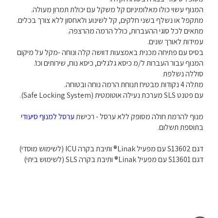
המנוף עשוי כולו מאלומיניום קל משקל עם יכולת תמרון מעולה.
מתקפל או נשלף בשני חלקים, קל לשינוע ולאחסון ללא צורך בכלים.
מתאים לכל סוגי ההעברות, כולל הרמה מהרצפה.
עמידות לאורך שנים.
בסיס עם פתיחה מכנית באמצעות דוושה קלה ונוחה -מקל על מיקום
המנוף עבור העברות ל/מ כיסא גלגלים, כיסא נוח, שירותים וכו'.
סוללה נשלפת
מתלה 4 נקודות מבטיח תנוחת הרמה נוחה ובטוחה.
עם פטנט SLS מערכת נעילה אוטומטית (Safe Locking System).
מנוף להרמת חולה מסופק ללא ערסל - רכישת
ערסל למנוף סיעודי
בתוספת תשלום.
דגם S13602 עם מפעיל Linak® ותיבת בקרה ICU (לשימוש מוסדי)
דגם S13601 עם מפעיל Linak® ותיבת בקרה SLS (לשימוש ביתי)