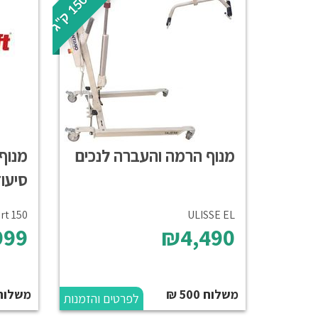
0
מ
ש
ת
מ
ש
ע
ד
1
5
ק
"
מנוף הרמה והעברה לנכים
מנוף
סיעוד
ULISSE EL
Smart 150 
999
₪4,490
משלוח 500 ₪
משלוח
לפרטים והזמנות